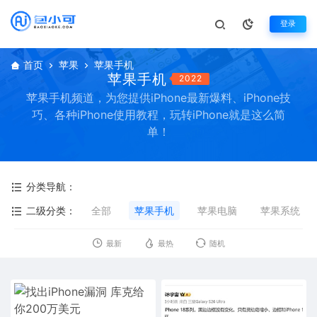
登录
首页
苹果
苹果手机
苹果手机
2022
苹果手机频道，为您提供iPhone最新爆料、iPhone技
巧、各种iPhone使用教程，玩转iPhone就是这么简
单！
分类导航：
二级分类：
全部
苹果手机
苹果电脑
苹果系统
最新
最热
随机