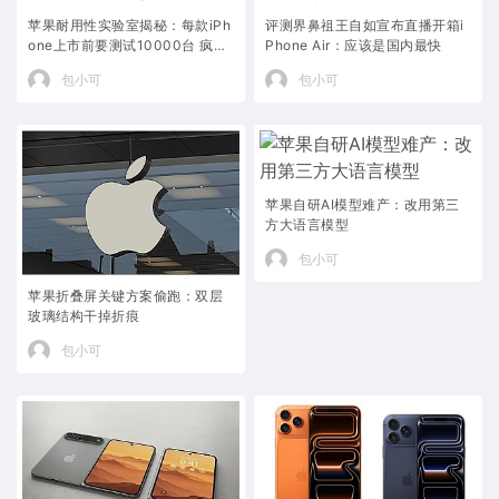
苹果耐用性实验室揭秘：每款iPh
评测界鼻祖王自如宣布直播开箱i
one上市前要测试10000台 疯狂
Phone Air：应该是国内最快
“折磨”
包小可
包小可
苹果自研AI模型难产：改用第三
方大语言模型
包小可
苹果折叠屏关键方案偷跑：双层
玻璃结构干掉折痕
包小可