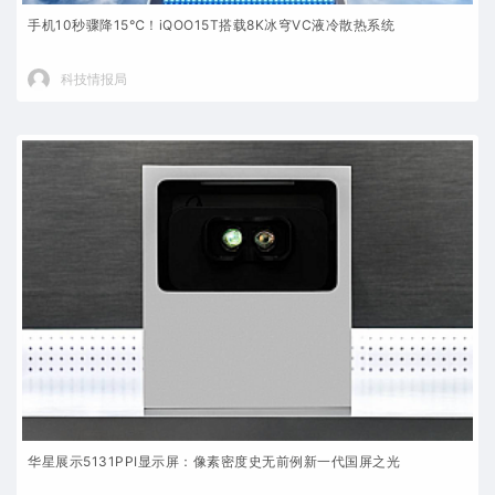
手机10秒骤降15℃！iQOO15T搭载8K冰穹VC液冷散热系统
科技情报局
华星展示5131PPI显示屏：像素密度史无前例新一代国屏之光