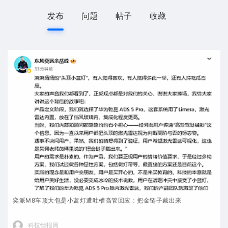
发布
问题
帖子
收藏
奕派M8车顶大包是小蓝灯遭吐槽高管回应：把金链子戴出来
科技情报局