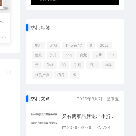
,
的
热门标签
246
电池
游戏
iPhone 17
9
2025
性能
汽车
png
骁龙
芯片
10
元
价格
80
手机
用户
内存
好货推荐
的是
水
热门文章
2026年8月7日 星期五
又有两家品牌退出小折叠赛道网友调侃：美丽的小废物
2026-02-26
794