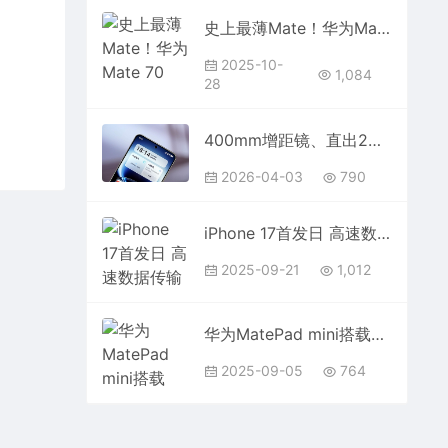
史上最薄Mate！华为Mate 70 Air要用等深四曲屏、最高16GB内存
2025-10-
1,084
28
400mm增距镜、直出2亿像素！vivoX300Ultra摄影师套装图赏
2026-04-03
790
iPhone 17首发日 高速数据传输小妙招来了：一个蛋卷铁盒搞定
2025-09-21
1,012
华为MatePad mini搭载8.8英寸OLED屏：1800尼特超高亮度
2025-09-05
764