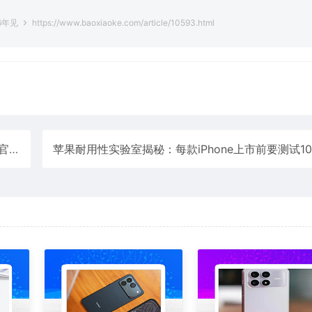
6年见
https://www.baoxiaoke.com/article/10593.html
用机