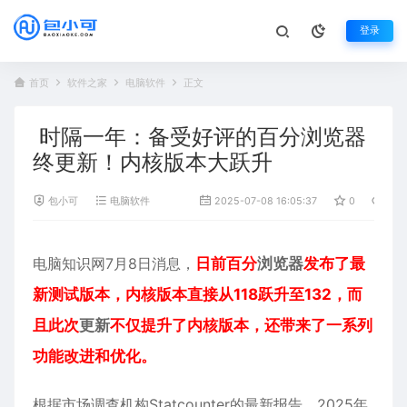
登录
首页
软件之家
电脑软件
正文
时隔一年：备受好评的百分浏览器
终更新！内核版本大跃升
包小可
电脑软件
2025-07-08 16:05:37
0
884
电脑知识网7月8日消息，
日前百分
浏览器
发布了最
新测试版本，内核版本直接从118跃升至132，而
且此次
更新
不仅提升了内核版本，还带来了一系列
功能改进和优化。
根据市场调查机构Statcounter的最新报告，2025年