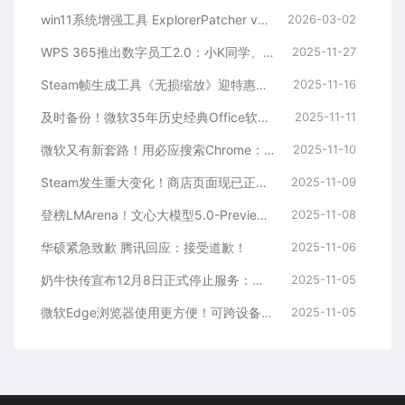
win11系统增强工具 ExplorerPatcher v26100.4946.69.6 安装免费版
2026-03-02
WPS 365推出数字员工2.0：小K同学、大表姐帮邮件审批、项目分析
2025-11-27
Steam帧生成工具《无损缩放》迎特惠价！5折售14.5元
2025-11-16
及时备份！微软35年历史经典Office软件明年淘汰
2025-11-11
微软又有新套路！用必应搜索Chrome：真金白银诱惑用户下载Edge
2025-11-10
Steam发生重大变化！商店页面现已正式加宽改版
2025-11-09
登榜LMArena！文心大模型5.0-Preview文本能力国内第一
2025-11-08
华硕紧急致歉 腾讯回应：接受道歉！
2025-11-06
奶牛快传宣布12月8日正式停止服务：关闭登录、上传、下载等功能
2025-11-05
微软Edge浏览器使用更方便！可跨设备存储同步密码密钥
2025-11-05