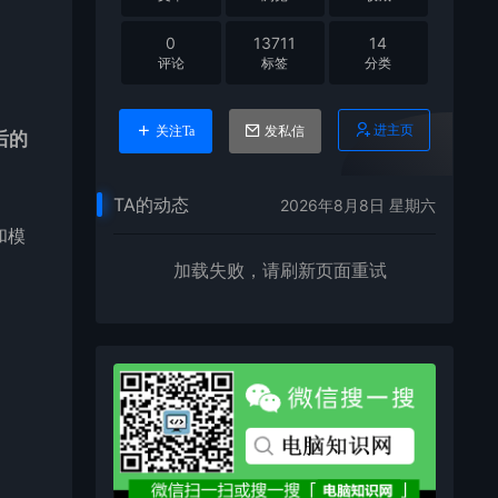
0
13711
14
评论
标签
分类
进主页
关注Ta
发私信
后的
TA的动态
2026年8月8日 星期六
和模
加载失败，请刷新页面重试