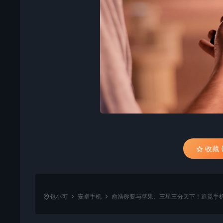
收藏 (
包小可
安卓手机
俞浩称要与苹果、三星三分天下！追觅手