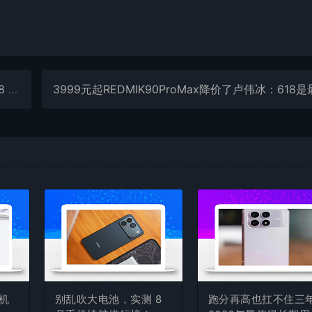
作业
机
别乱吹大电池，实测 8
跑分再高也扛不住三年