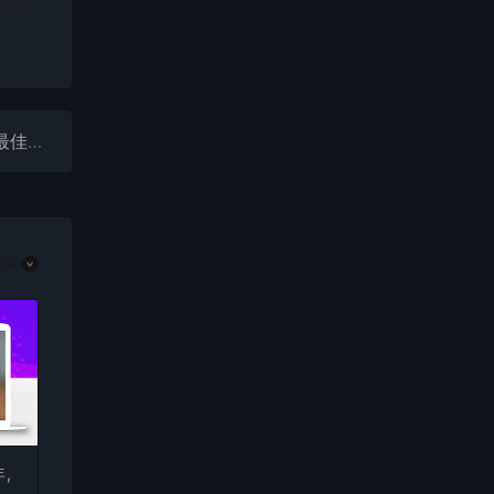
3999元起REDMIK90ProMax降价了卢伟冰：618是最佳换机窗口
,