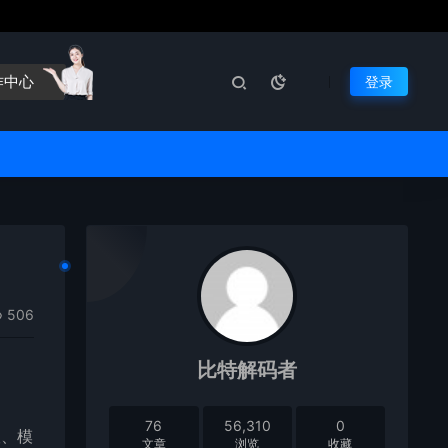
作中心
登录
506
比特解码者
76
56,310
0
版、模
文章
浏览
收藏