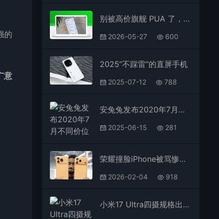
别被高价旗舰 PUA 了，这 3 台高配手机跌到亲民价，16GB+512GB 闭眼冲
强的
2026-05-27
600
2025“不踩雷”的直屏手机
广意
2025-07-12
788
安兔兔发布2020年7月不同价位Android手机性价比排行
2025-06-15
281
荣耀撞脸iPhone被骂惨！客服回应后，网友又吵翻了
2026-02-04
918
小米17 Ultra四摄规格出炉：主摄告别索尼 用上国产一英寸传感器