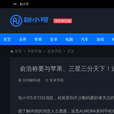
HI，包小可
专注WP开发
首页
业界
苹果
安卓
电脑
汽车
游戏
首页
手机平板
安卓手机
正文
俞浩称要与苹果、三星三分天下！
比特解码者
安卓手机
包小可5月13日消息，此前受到不少数码爱好者关注
据了解内情的消息人士透露，追觅AURORA系列手机