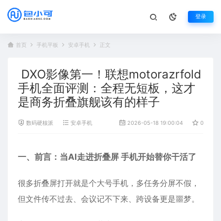
登录
首页
手机平板
安卓手机
正文
DXO影像第一！联想motorazrfold
手机全面评测：全程无短板，这才
是商务折叠旗舰该有的样子
数码硬核派
安卓手机
2026-05-18 19:00:04
0
一、前言：当AI走进折叠屏
手机
开始替你干活了
很多折叠屏打开就是个大号手机，多任务分屏不假，
但文件传不过去、会议记不下来、跨设备更是噩梦。