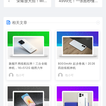
荣耀放大招！WIN2系列独占2nm骁龙8E6+10000mAh：史诗级堆料
4999元！一张图秒懂红魔11SPro：全球首发第五代骁龙8至尊领先版性能地表最强
相关文章
旗舰不再续航拉胯！三台全能
8000mAh 起步卷疯！2026
神机，16+512G 稳用六年
四款续航神机
包小可
包小可