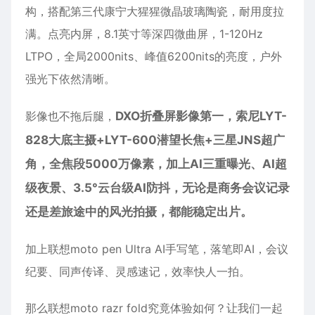
构，搭配第三代康宁大猩猩微晶玻璃陶瓷，耐用度拉
满。点亮内屏，8.1英寸等深四微曲屏，1-120Hz
LTPO，全局2000nits、峰值6200nits的亮度，户外
强光下依然清晰。
影像也不拖后腿，
DXO折叠屏影像第一，索尼LYT-
828大底主摄+LYT-600潜望长焦+三星JNS超广
角，全焦段5000万像素，加上AI三重曝光、AI超
级夜景、3.5°云台级AI防抖，无论是商务会议记录
还是差旅途中的风光拍摄，都能稳定出片。
加上联想moto pen Ultra AI手写笔，落笔即AI，会议
纪要、同声传译、灵感速记，效率快人一拍。
那么联想moto razr fold究竟体验如何？让我们一起