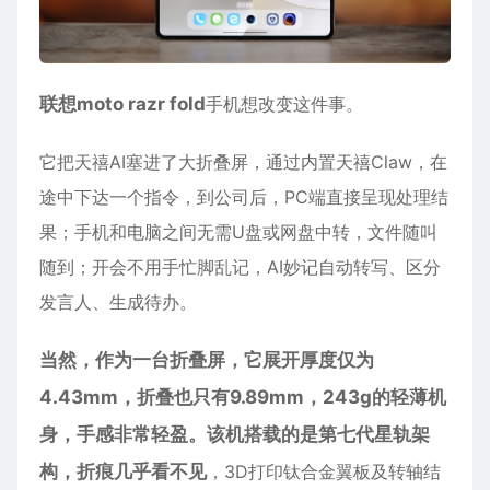
联想moto razr fold
手机想改变这件事。
它把天禧AI塞进了大折叠屏，通过内置天禧Claw，在
途中下达一个指令，到公司后，PC端直接呈现处理结
果；手机和电脑之间无需U盘或网盘中转，文件随叫
随到；开会不用手忙脚乱记，AI妙记自动转写、区分
发言人、生成待办。
当然，作为一台折叠屏，它展开厚度仅为
4.43mm，折叠也只有9.89mm，243g的轻薄机
身，手感非常轻盈。该机搭载的是第七代星轨架
构，折痕几乎看不见
，3D打印钛合金翼板及转轴结