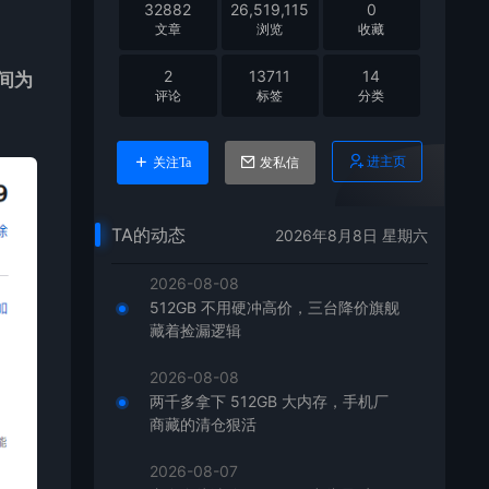
32882
26,519,115
0
文章
浏览
收藏
2
13711
14
时间为
评论
标签
分类
进主页
关注Ta
发私信
TA的动态
2026年8月8日 星期六
2026-08-08
512GB 不用硬冲高价，三台降价旗舰
藏着捡漏逻辑
2026-08-08
两千多拿下 512GB 大内存，手机厂
商藏的清仓狠活
2026-08-07