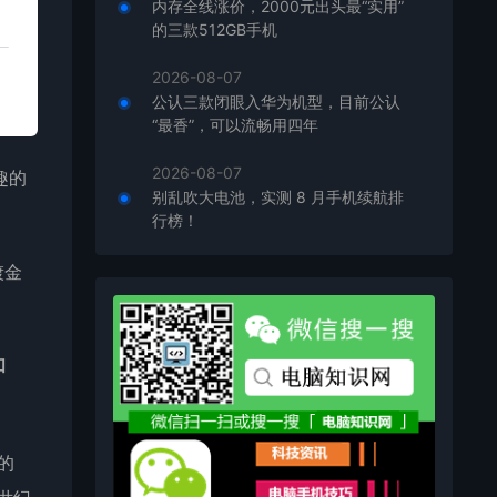
内存全线涨价，2000元出头最“实用”
的三款512GB手机
2026-08-07
公认三款闭眼入华为机型，目前公认
“最香”，可以流畅用四年
2026-08-07
趣的
别乱吹大电池，实测 8 月手机续航排
行榜！
镀金
和
司的