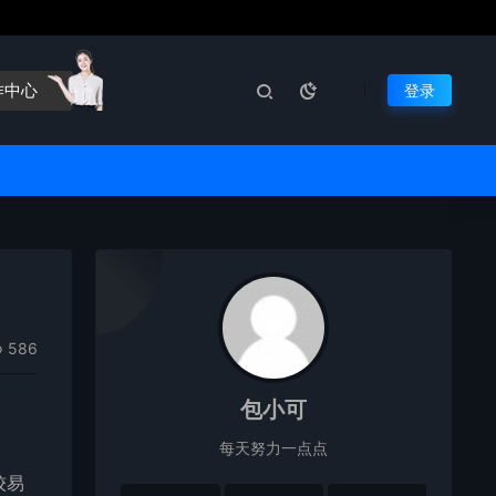
作中心
登录
586
包小可
每天努力一点点
较易