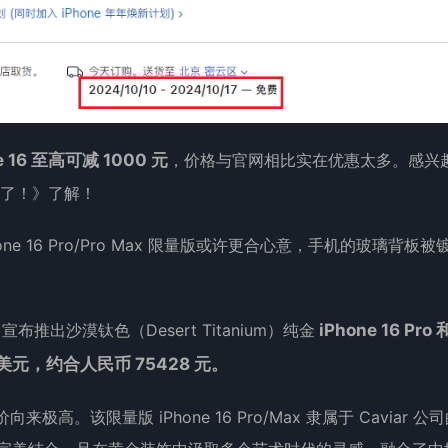
6 至高可减 1000 元
，
价格
与官网相比实在优惠太多。感兴
太香了！》了解！
6 Pro/Pro Max
限量版
或许更合心意，手机的玻璃背板被
布推出沙漠钛色（Desert Titanium）纯金
iPhone 16 Pro 
30 美元，约合人民币 75428 元。
来极高。该限量版 iPhone 16 Pro/Max 隶属于 Caviar 公