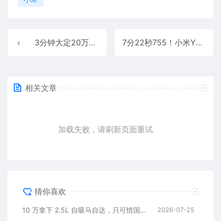
3分钟大定20万台、18小时锁单24万台：小米YU7卖爆了！10个月交付23.2万台
7分22秒755！小米YU7GT刷新纽北SUV记录：弯心速度完胜保时捷
相关文章
加载失败，请刷新页面重试
猜你喜欢
10 万拿下 2.5L 自吸马自达，只可惜国内暂时没份
2026-07-25