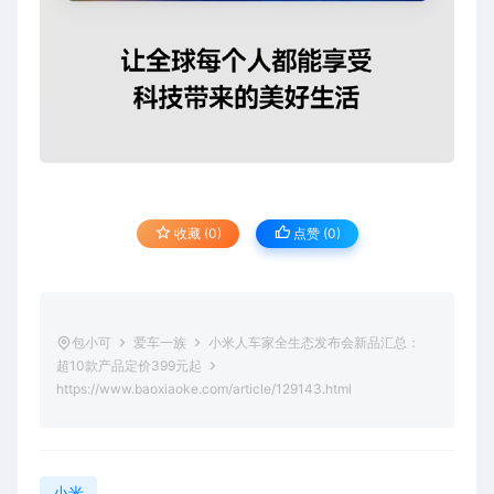
收藏 (0)
点赞 (
0
)
包小可
爱车一族
小米人车家全生态发布会新品汇总：
超10款产品定价399元起
https://www.baoxiaoke.com/article/129143.html
小米