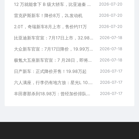
12 万就能拿下 B 级大轿车，比亚迪秦 MAX 直接打乱合资定价逻辑
2026-07-20
雷克萨斯新车！降价8万，2L发动机
2026-07-20
2.0T，奇瑞新车8月上市，售价约11万
2026-07-20
比亚迪新车官宣：7月17日上市，32.98万元
2026-07-18
大众新车官宣：7月17日降价，19.99万元起
2026-07-18
极氪大五座新车官宣：7 月28日，即将上市
2026-07-18
日产新车：正式降价开售！19.98万起
2026-07-17
六人满座，行李仍有地方放：星光L 10.98万元起
2026-07-17
丰田赛那杀到18.98万：曾经加价排队的MPV，这次真把价格打下来了
2026-07-17