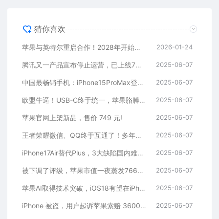
猜你喜欢
苹果与英特尔重启合作！2028年开始代工iPhone的A22芯片
2026-01-24
腾讯又一产品宣布停止运营，已上线7年多！
2025-06-07
中国最畅销手机：iPhone15ProMax登顶，华为Mate60 Pro排名第二
2025-06-07
欧盟牛逼！USB-C终于统一，苹果胳膊拗不过大腿
2025-06-07
苹果官网上架新品，售价 749 元!
2025-06-07
王者荣耀微信、QQ终于互通了！多年的世纪难题解决了
2025-06-07
iPhone17Air替代Plus，3大缺陷国内难大卖
2025-06-07
被下调了评级，苹果市值一夜蒸发7660亿元！
2025-06-07
苹果AI取得技术突破，iOS18有望在iPhone上运行Apple GPT
2025-06-07
iPhone 被盗，用户起诉苹果索赔 3600 万！
2025-06-07