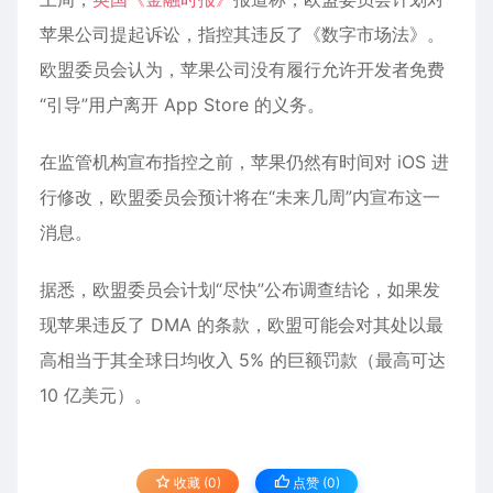
苹果公司提起诉讼，指控其违反了《数字市场法》。
欧盟委员会认为，苹果公司没有履行允许开发者免费
“引导”用户离开 App Store 的义务。
在监管机构宣布指控之前，苹果仍然有时间对 iOS 进
行修改，欧盟委员会预计将在“未来几周”内宣布这一
消息。
据悉，欧盟委员会计划“尽快”公布调查结论，如果发
现苹果违反了 DMA 的条款，欧盟可能会对其处以最
高相当于其全球日均收入 5% 的巨额罚款（最高可达
10 亿美元）。
收藏 (0)
点赞 (
0
)