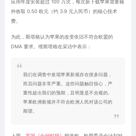
应用年度安装超过 100 万次，每次新下载苹果需要额
外收取 0.50 欧元（约 3.9
元人民币）的核心技术
费。
为此，斯塔格认为苹果的改变依旧不符合欧盟的
DMA 要求。维斯塔格在采访中表示：
我们在调查中发现苹果新规存在很多问题，
而且问题非常严重。这些问题触目惊心，严
重性超出我们的预期，且明显是不合规的。
苹果欧洲新规并不符合欧洲人民对该公司的
期望。
上周，
英国《金融时报》
报道称，欧盟委员会计划对