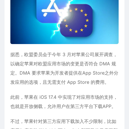
据悉，欧盟委员会于今年 3 月对
苹果公司
展开调查，
以确定苹果对欧盟应用市场的变更是否符合 DMA 规
定。DMA 要求苹果为开发者提供在App Store之外分
发应用的选项，且无需支付 App Store 的费用。
此前，苹果在 iOS 17.4 中实现了对应用市场的支持，
也就是开放侧载，允许用户在第三方平台下载APP。
不过，苹果针对第三方应用下载加入不少限制，比如