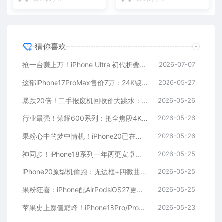
猜你喜欢
抢一台赚上万！iPhone Ultra 初代折叠屏供货崩盘，黄牛加价 100%，自用党千万别冲首发
2026-07-07
这部iPhone17ProMax售价7万：24K镀金、镶嵌美国国旗
2026-05-27
暴跌20倍！二手报废机回收价大跳水：iPhone4现仅值20元
2026-05-26
行业最强！荣耀600系列：把全焦段4KLive自由揣进兜里
2026-05-26
果粉心中的梦中情机！iPhone20已在路上：真全面屏+四曲面设计
2026-05-26
神同步！iPhone18系列一年两更安卓立马抄作业：Pro先上标准版延后
2026-05-25
iPhone20原型机偷跑：无边框+四微曲屏外观史诗级革新
2026-05-25
果粉狂喜：iPhone配AirPodsiOS27更顺手
2026-05-25
苹果史上颜值巅峰！iPhone18Pro/ProMax贴膜新鲜出炉：边框更窄了
2026-05-23