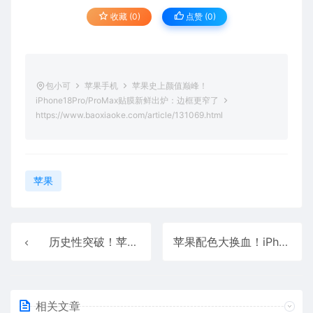
收藏 (0)
点赞 (
0
)
包小可
苹果手机
苹果史上颜值巅峰！
iPhone18Pro/ProMax贴膜新鲜出炉：边框更窄了
https://www.baoxiaoke.com/article/131069.html
苹果
历史性突破！苹果首次Q1登顶全球智能手机出货第一：iPhone17系列立功
苹果配色大换血！iPhone18Pro四色实锤：爱马仕橙彻底缺席
相关文章