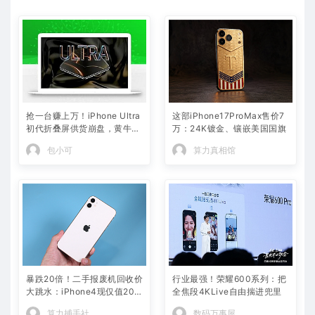
抢一台赚上万！iPhone Ultra
这部iPhone17ProMax售价7
初代折叠屏供货崩盘，黄牛加
万：24K镀金、镶嵌美国国旗
价 100%，自用党千万别冲首
包小可
算力真相馆
发
暴跌20倍！二手报废机回收价
行业最强！荣耀600系列：把
大跳水：iPhone4现仅值20
全焦段4KLive自由揣进兜里
元
算力捕手社
数码万事屋