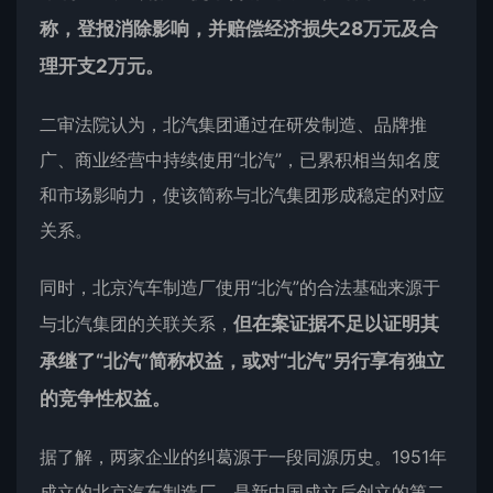
称，登报消除影响，并赔偿经济损失28万元及合
理开支2万元。
二审法院认为，北汽集团通过在研发制造、品牌推
广、商业经营中持续使用“北汽”，已累积相当知名度
和市场影响力，使该简称与北汽集团形成稳定的对应
关系。
同时，北京汽车制造厂使用“北汽”的合法基础来源于
与北汽集团的关联关系，
但在案证据不足以证明其
承继了“北汽”简称权益，或对“北汽”另行享有独立
的竞争性权益。
据了解，两家企业的纠葛源于一段同源历史。1951年
成立的北京汽车制造厂，是新中国成立后创立的第二