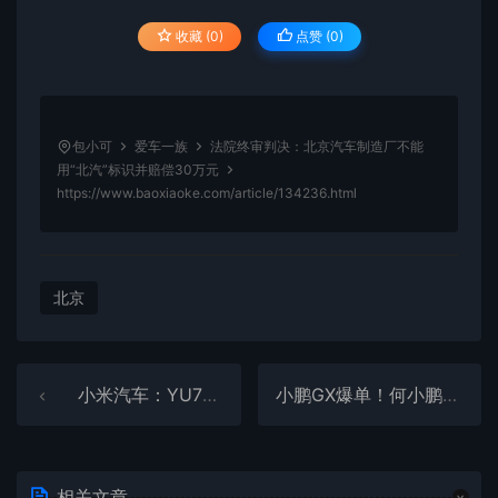
收藏 (0)
点赞 (
0
)
包小可
爱车一族
法院终审判决：北京汽车制造厂不能
用“北汽”标识并赔偿30万元
https://www.baoxiaoke.com/article/134236.html
北京
小米汽车：YU7GT暂无登陆《GT7》游戏的计划
小鹏GX爆单！何小鹏：我的两台先不提了给其他下定的朋友们
相关文章