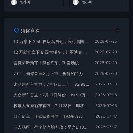
包小可
包小可
猜你喜欢
10 万拿下 2.5L 自吸马自达，只可惜国内暂时没份
2026-07-25
12 万就能拿下 B 级大轿车，比亚迪秦 MAX 直接打乱合资定价逻辑
2026-07-20
雷克萨斯新车！降价8万，2L发动机
2026-07-20
2.0T，奇瑞新车8月上市，售价约11万
2026-07-20
比亚迪新车官宣：7月17日上市，32.98万元
2026-07-18
大众新车官宣：7月17日降价，19.99万元起
2026-07-18
极氪大五座新车官宣：7 月28日，即将上市
2026-07-18
日产新车：正式降价开售！19.98万起
2026-07-17
六人满座，行李仍有地方放：星光L 10.98万元起
2026-07-17