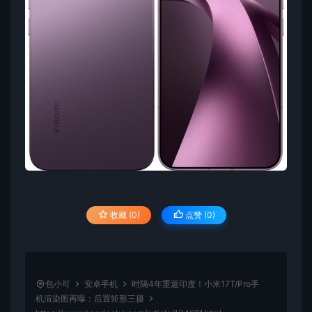
收藏 (0)
点赞 (
0
)
包小可
安卓手机
时隔4年重返印度！小米17T/Pro手
机渲染图再曝：后置矩形三摄