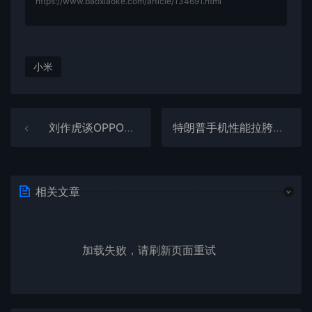
https://www.baoxiaoke.com/article/134691.html
小米
刘作虎谈OPPOReno16系列：把能升级的都升了一遍一页纸都写不下
特朗普手机性能拉胯：实测仅相当于5年前老手机
相关文章
加载失败，请刷新页面重试