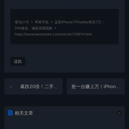
包小可
苹果手机
这部iPhone17ProMax售价7万：
24K镀金、镶嵌美国国旗
https://www.baoxiaoke.com/article/135814.html
这款
暴跌20倍！二手报废机回收价大跳水：iPhone4现仅值20元
抢一台赚上万！iPhone Ultra 初代折叠屏供货崩盘，黄牛加价 100%，自用党千万别冲首发
相关文章