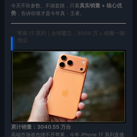
今天不吹参数、不搞套路，只看
真实销量 + 核心优
势
，告诉你谁才是今年真・王者。
苹果 17 系列｜全球霸主，3000 万 + 销量一骑
绝尘
累计销量：3040.55 万台
高端市场谁也绕不开苹果，今年 iPhone 17 系列直接