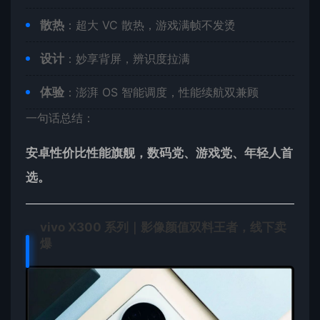
散热
：超大 VC 散热，游戏满帧不发烫
设计
：妙享背屏，辨识度拉满
体验
：澎湃 OS 智能调度，性能续航双兼顾
一句话总结：
安卓性价比性能旗舰，数码党、游戏党、年轻人首
选。
vivo X300 系列｜影像颜值双料王者，线下卖
爆