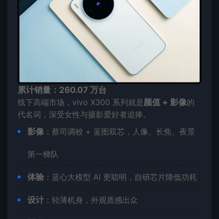
累计销量：260.07 万台
线下高端市场，vivo X300 系列就是
颜值 + 影像
的
代名词，深受女性与摄影爱好者追捧。
影像
：蔡司调校 + 蓝图双芯，人像、长焦、夜景
第一梯队
体验
：蓝心大模型 AI 更聪明，自研芯片降低功耗
设计
：轻薄机身，外观质感出众