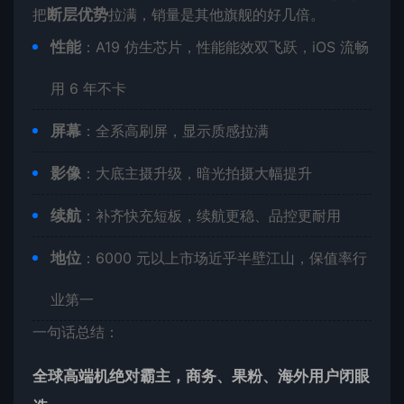
把
断层优势
拉满，销量是其他旗舰的好几倍。
性能
：A19 仿生芯片，性能能效双飞跃，iOS 流畅
用 6 年不卡
屏幕
：全系高刷屏，显示质感拉满
影像
：大底主摄升级，暗光拍摄大幅提升
续航
：补齐快充短板，续航更稳、品控更耐用
地位
：6000 元以上市场近乎半壁江山，保值率行
业第一
一句话总结：
全球高端机绝对霸主，商务、果粉、海外用户闭眼