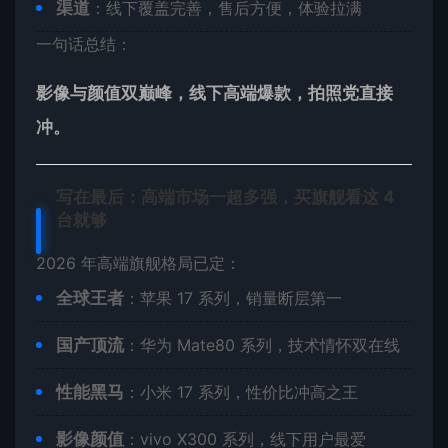
渠道
：线下覆盖完善，售后方便，体验拉满
一句话总结：
影像与颜值双巅峰，线下高端爆款，拍照党直接
冲。
写在最后：高端市场一超多强，买旗舰看这 4
台就够
2026 年高端旗舰格局已定：
全球王者
：苹果 17 系列，销量断层第一
国产顶流
：华为 Mate80 系列，技术情怀双在线
性能黑马
：小米 17 系列，性价比冲高之王
影像颜值
：vivo X300 系列，线下用户最爱