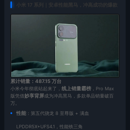
小米 17 系列｜安卓性能黑马，冲高成功的爆款
累计销量：487.15 万台
小米今年彻底站起来了，
线上销量霸榜
，Pro Max
版凭借
妙享背屏
成为冲高黑马，多款单品销量破百
万。
性能
：第五代骁龙 8 至尊版 + 满血
LPDDR5X+UFS4.1，性能铁三角