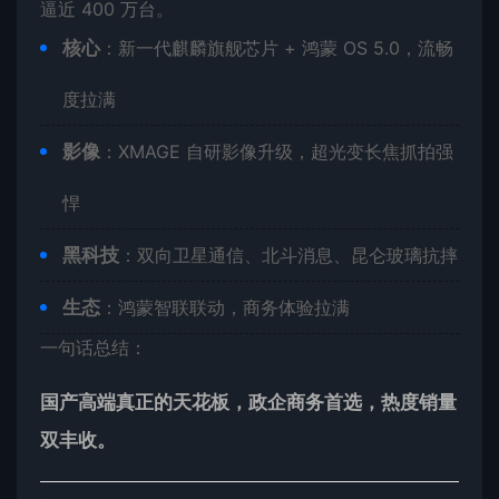
逼近 400 万台。
核心
：新一代麒麟旗舰芯片 + 鸿蒙 OS 5.0，流畅
度拉满
影像
：XMAGE 自研影像升级，超光变长焦抓拍强
悍
黑科技
：双向卫星通信、北斗消息、昆仑玻璃抗摔
生态
：鸿蒙智联联动，商务体验拉满
一句话总结：
国产高端真正的天花板，政企商务首选，热度销量
双丰收。