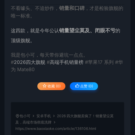
不看噱头、不追炒作，
销量和口碑
，才是检验旗舰的
唯一标准。
这四款，就是今年公认
销量望尘莫及、闭眼不亏
的
顶级旗舰。
我是包小可，每天带你避坑一点点。
#
2026四大旗舰
#
高端手机销量榜
#苹果17 系列 #华
为 Mate80
收藏 (0)
点赞 (
0
)
包小可
安卓手机
2026 四大旗舰卖疯了！销量望尘莫
及，高端市场彻底洗牌
https://www.baoxiaoke.com/article/136106.html