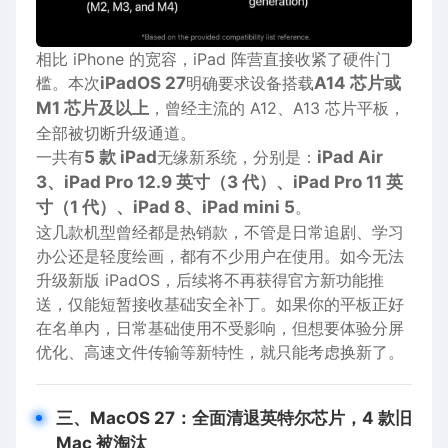
相比 iPhone 的宽容，iPad 阵营直接收紧了硬件门
槛。本次
iPadOS 27
明确要求设备搭载
A14 芯片或
M1 芯片及以上
，曾经主流的 A12、A13 芯片平板，
全部被切断升级通道。
一共有
5 款 iPad
无缘新系统，分别是：
iPad Air
3、iPad Pro 12.9 英寸（3 代）、iPad Pro 11 英
寸（1 代）、iPad 8、iPad mini 5
。
这几款机型曾经都是热销款，不管是日常追剧、学习
办公还是轻度绘画，都有不少用户在使用。如今无法
升级新版 iPadOS，后续将不再获得官方新功能推
送，仅能短暂接收基础安全补丁。如果你的平板正好
在名单内，日常基础使用不受影响，但想要体验分屏
优化、高速文件传输等新特性，就只能考虑换新了。
三、MacOS 27：全面清退英特尔芯片，4 款旧
Mac 被淘汰