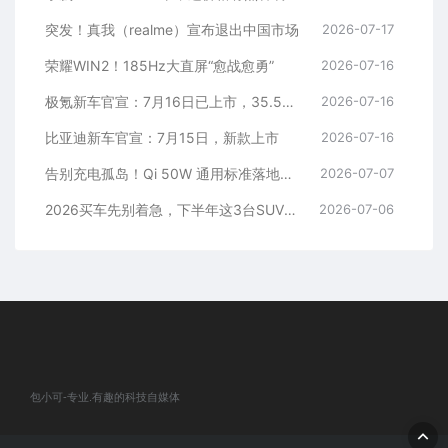
突发！真我（realme）宣布退出中国市场
2026-07-17
荣耀WIN2！185Hz大直屏“愈战愈勇”
2026-07-16
极氪新车官宣：7月16日已上市，35.5万元起
2026-07-16
比亚迪新车官宣：7月15日，新款上市
2026-07-16
告别充电孤岛！Qi 50W 通用标准落地在即，跨品牌无线快充不再龟速发烫
2026-07-07
2026买车先别着急，下半年这3台SUV即将上市，你更期待哪款？
2026-07-06
包小可-专业.有趣的科技自媒体