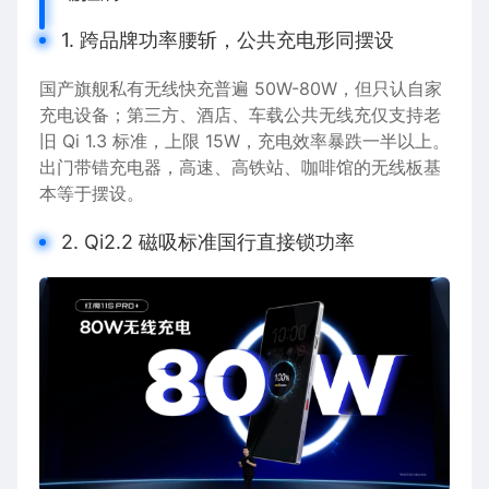
1. 跨品牌功率腰斩，公共充电形同摆设
国产旗舰私有无线快充普遍 50W-80W，但只认自家
充电设备；第三方、酒店、车载公共无线充仅支持老
旧 Qi 1.3 标准，上限 15W，充电效率暴跌一半以上。
出门带错充电器，高速、高铁站、咖啡馆的无线板基
本等于摆设。
2. Qi2.2 磁吸标准国行直接锁功率