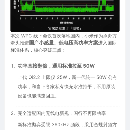
本次 WPC 线下会议首次落地国内，小米作为承办方
牵头推进
国产小感量、低电压高功率方案
进入国际
标准体系，核心突破三点：
功率直接翻倍，通用标准拉至 50W
上代 Qi2.2 上限仅 25W，新一代统一 50W 公有
功率，和当下各家私有快充水准持平，不用原装
设备也能满速回血。
完全适配国内无线电新规，国行不再限功率
新标准抛弃受限 360kHz 频段，采用合规射频方