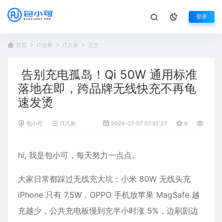
登录
首页
IT业界
IT八卦
正文
告别充电孤岛！Qi 50W 通用标准
落地在即，跨品牌无线快充不再龟
速发烫
包小可
IT八卦
2026-07-07 07:32:27
0
511
hi, 我是包小可，每天努力一点点。
大家日常都踩过无线充大坑：小米 80W 无线头充
iPhone 只有 7.5W，OPPO 手机放苹果 MagSafe 越
充越少，公共充电板慢到充半小时涨 5%，边刷剧边