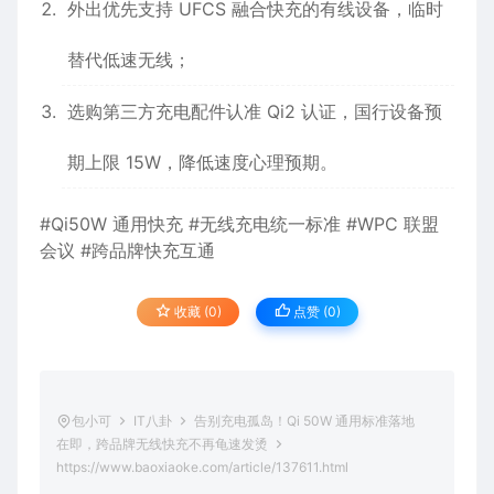
外出优先支持 UFCS 融合快充的有线设备，临时
替代低速无线；
选购第三方充电配件认准 Qi2 认证，国行设备预
期上限 15W，降低速度心理预期。
#Qi50W 通用快充 #无线充电统一标准 #WPC 联盟
会议 #跨品牌快充互通
收藏 (0)
点赞 (
0
)
包小可
IT八卦
告别充电孤岛！Qi 50W 通用标准落地
在即，跨品牌无线快充不再龟速发烫
https://www.baoxiaoke.com/article/137611.html