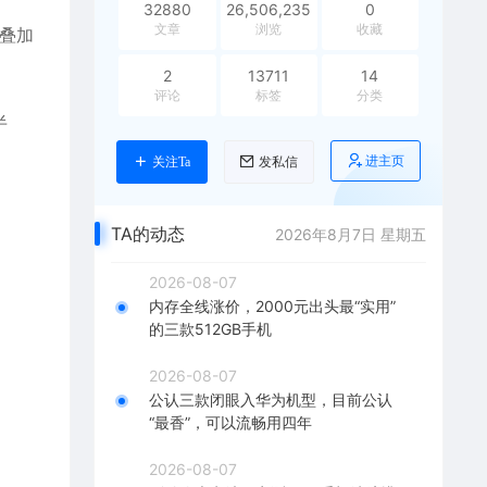
32880
26,506,235
0
文章
浏览
收藏
价叠加
2
13711
14
评论
标签
分类
半
进主页
关注Ta
发私信
TA的动态
2026年8月7日 星期五
2026-08-07
内存全线涨价，2000元出头最“实用”
的三款512GB手机
2026-08-07
公认三款闭眼入华为机型，目前公认
“最香”，可以流畅用四年
2026-08-07