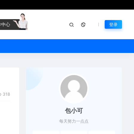
作中心
登录
318
包小可
每天努力一点点