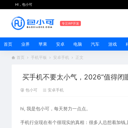
HI，包小可
专注WP开发
首页
业界
苹果
安卓
电脑
汽车
游戏
首页
手机平板
安卓手机
正文
买手机不要太小气，2026“值得闭
包小可
安卓手机
hi, 我是包小可，每天努力一点点。
手机行业现在有个很现实的真相：很多人总想着加钱上五