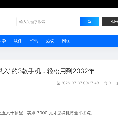
创
科学
软件
资讯
热议
网红
眼入”的3款手机，轻松用到2032年
2026-07-07 09:27:48
0
六千顶配，实则 3000 元才是换机黄金平衡点。