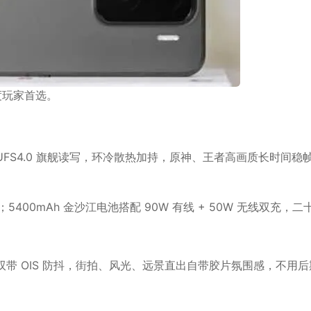
度玩家首选。
X+UFS4.0 旗舰读写，环冷散热加持，原神、王者高画质长时间稳
眼；5400mAh 金沙江电池搭配 90W 有线 + 50W 无线双充，二
双带 OIS 防抖，街拍、风光、远景直出自带胶片氛围感，不用