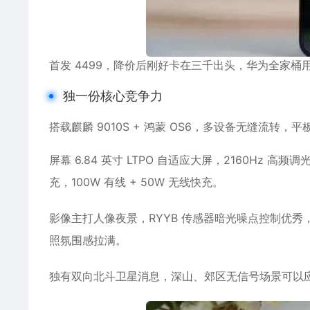
首发 4499，降价后刚好卡在三千出头，华为全家桶
独一份核心竞争力
搭载麒麟 9010S + 鸿蒙 OS6，多设备无缝流
屏幕 6.84 英寸 LTPO 自适应大屏，2160Hz 
充，100W 有线 + 50W 无线快充。
影像主打人像夜景，RYYB 传感器暗光噪点控制优秀
照氛围感拉满。
独有双向北斗卫星消息，深山、郊区无信号场景可以应