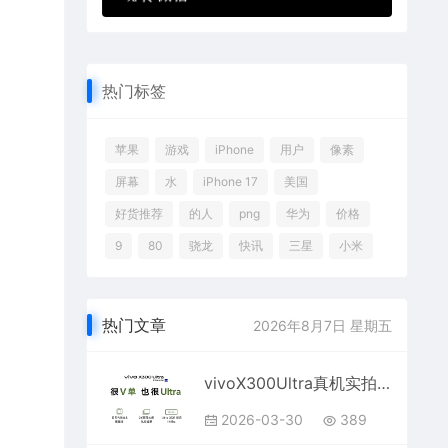
热门标签
苹果
游戏
iPhone
用户
像素
屏幕
水
iPhone 17
美国
好货推荐
的人
png
华为
价格
9
80
骁龙
快讯
三星
小米
热门文章
2026年8月7日 星期五
vivoX300Ultra真机实拍：双拼色+大圆Deco相机感十足
2026-03-30
389