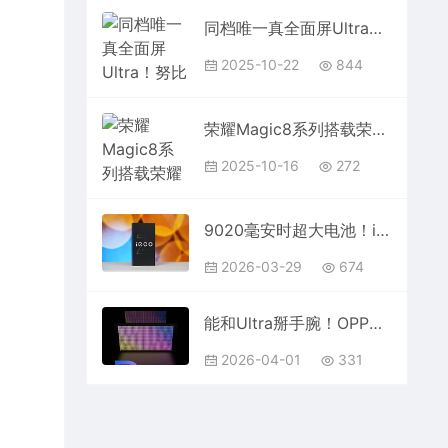
同档唯一真全面屏Ultra！努比亚Z80 Ultra首发天空全面屏
2025-10-22
844
荣耀Magic8系列搭载荣耀AI自然光绿洲护眼屏：行业首发专业级环境光检测
2025-10-16
272
9020毫安时超大电池！iQOOZ11图赏
2026-03-29
674
能和Ultra掰手腕！OPPOFindX9sPro小姐姐实拍细节反而更真实
2026-04-01
331