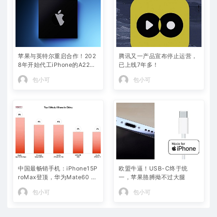
苹果与英特尔重启合作！202
腾讯又一产品宣布停止运营，
8年开始代工iPhone的A22芯
已上线7年多！
片
包小可
包小可
中国最畅销手机：iPhone15P
欧盟牛逼！USB-C终于统
roMax登顶，华为Mate60 Pr
一，苹果胳膊拗不过大腿
o排名第二
包小可
包小可