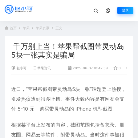
登录
首页
苹果
苹果资讯
正文
千万别上当！苹果帮截图带灵动岛
5块一张其实是骗局
包小可
苹果资讯
2025-06-07 18:42:59
0
1,5
近日，“
苹果
帮
截图
带
灵动
岛5块一张”话题登上热搜，
引发热议遭到很多吐槽。事件大致内容是有网友会支
付 5-10 元，购买带灵动岛的 iPhone 机型截图。
根据某平台上发布的内容，截图范围包括备忘录、朋
友圈、网易云等软件，附带灵动岛。当时这件事被很