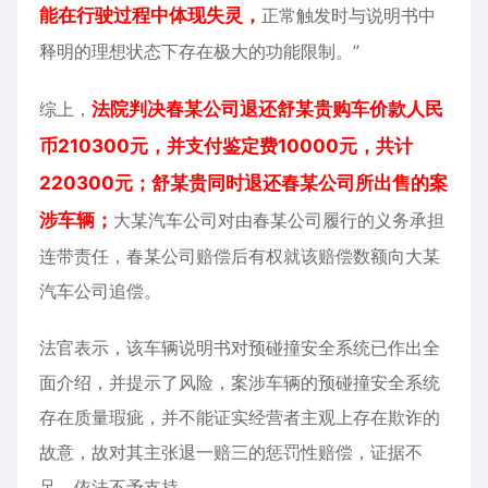
能在行驶过程中体现失灵，
正常触发时与说明书中
释明的理想状态下存在极大的功能限制。”
综上，
法院判决春某公司退还舒某贵购车价款人民
币210300元，并支付鉴定费10000元，共计
220300元；舒某贵同时退还春某公司所出售的案
涉车辆；
大某汽车公司对由春某公司履行的义务承担
连带责任，春某公司赔偿后有权就该赔偿数额向大某
汽车公司追偿。
法官表示，该车辆说明书对预碰撞安全系统已作出全
面介绍，并提示了风险，案涉车辆的预碰撞安全系统
存在质量瑕疵，并不能证实经营者主观上存在欺诈的
故意，故对其主张退一赔三的惩罚性赔偿，证据不
足，依法不予支持。