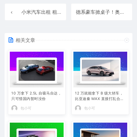
小米汽车出租 租车公司拿去抵押5万块！车主：有20多人被骗
德系豪车掀桌子！奥迪A5L只要26万元：还有华为智驾
相关文章
10 万拿下 2.5L 自吸马自达，
12 万就能拿下 B 级大轿车，
只可惜国内暂时没份
比亚迪秦 MAX 直接打乱合资
定价逻辑
包小可
包小可