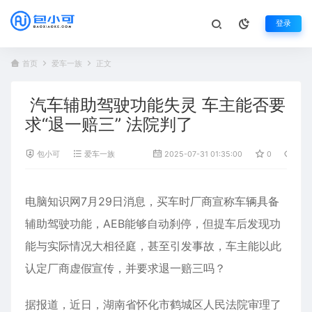
登录
首页
爱车一族
正文
汽车辅助驾驶功能失灵 车主能否要
求“退一赔三” 法院判了
包小可
爱车一族
2025-07-31 01:35:00
0
937
电脑知识网7月29日消息，买车时厂商宣称车辆具备
辅助驾驶
功能，AEB能够自动刹停，但提车后发现功
能与实际情况大相径庭，甚至引发事故，车主能以此
认定厂商虚假宣传，并要求退一赔三吗？
据报道，近日，湖南省怀化市鹤城区人民法院审理了