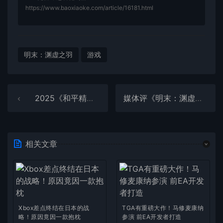
https://www.baoxiaoke.com/article/16181.html
明末：渊虚之羽
游戏
2025《和平精英》刺激之夜全明星阵容首曝：姚安娜Cos影卫·银星
媒体评《明末：渊虚之羽》BOSS战设计：比《黑神话：悟空》更精髓
相关文章
Xbox差点终结在日本的战
TGA有重磅大作！马修麦康纳
略！原因竟因一款抱枕
参演 前EA开发者打造