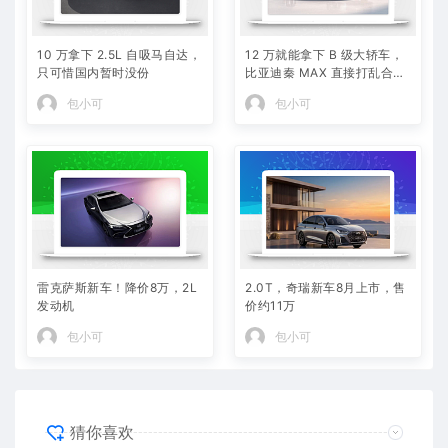
10 万拿下 2.5L 自吸马自达，
12 万就能拿下 B 级大轿车，
只可惜国内暂时没份
比亚迪秦 MAX 直接打乱合资
定价逻辑
包小可
包小可
雷克萨斯新车！降价8万，2L
2.0T，奇瑞新车8月上市，售
发动机
价约11万
包小可
包小可
猜你喜欢