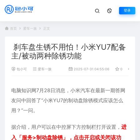
登录
首页
爱车一族
正文
刹车盘生锈不用怕！小米YU7配备
主/被动两种除锈功能
包小可
爱车一族
2025-07-31 04:55:06
0
564
电脑知识网7月28日消息，
小米汽车
在最新一期答网
友问中回答了“
小米YU7
的制动盘除锈模式应该怎么
用？”一问。
据介绍，用户可以在中控屏下方控制栏打开设置，
进
入「服务>制动盘除锈」，点击开启或关闭该功