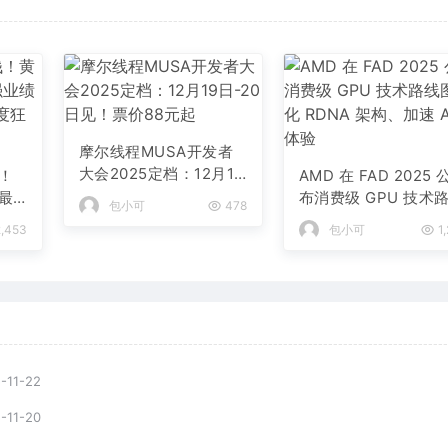
摩尔线程MUSA开发者
大会2025定档：12月19
！
AMD 在 FAD 2025 
日-20日见！票价88元
最
布消费级 GPU 技术
包小可
478
起
：1
图-强化 RDNA 架构
,453
包小可
1
元
加速 AI PC 体验
-11-22
-11-20