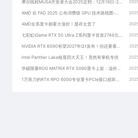
摩尔线程MUSA开发者大会2025定档：12月19日-20日见！票价88元起
2025
AMD 在 FAD 2025 公布消费级 GPU 技术路线图-强化 RDNA 架构、加速 AI PC 体验
2025
AMD全系显卡都要大涨价！显存太贵了
2025
七彩虹iGame RTX 50 Ultra Z系列显卡首发2749元起：隐藏式无线供电设计
2025
NVIDIA RTX 6090有望2027年Q1发布！但还要看RTX 50 Super
2025
Intel Panther Lake核显四大天王！竟然有掌机专供
2025
华硕限量ROG MATRIX RTX 5090显卡上架：溢价足足一倍
2025
1万美刀的RTX RPO 6000专业显卡PCIe接口损坏变砖！维修几率为零
2025