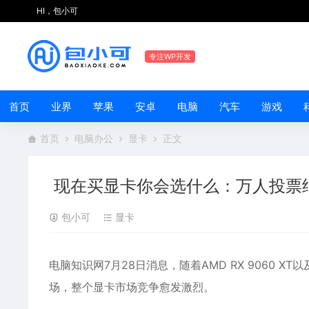
HI，包小可
专注WP开发
首页
业界
苹果
安卓
电脑
汽车
游戏
首页
电脑办公
显卡
正文
现在买显卡你会选什么：万人投票结果超
包小可
显卡
电脑知识网7月28日消息，随着AMD
RX 9060 XT
以及
场，整个显卡市场竞争愈发激烈。