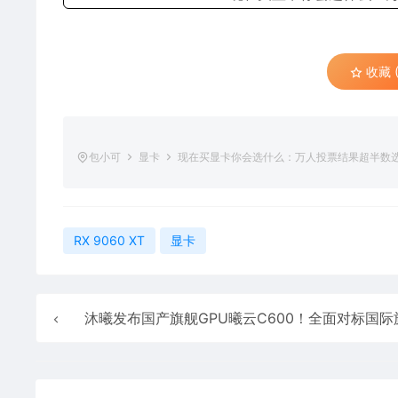
收藏 (
包小可
显卡
现在买显卡你会选什么：万人投票结果超半数选择RX
RX 9060 XT
显卡
沐曦发布国产旗舰GPU曦云C600！全面对标国际