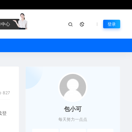
作中心
登录
827
包小可
续登
每天努力一点点