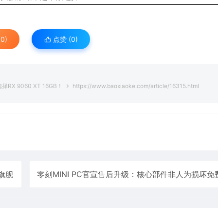
0)
点赞 (
0
)
 9060 XT 16GB！
https://www.baoxiaoke.com/article/16315.html
旗舰