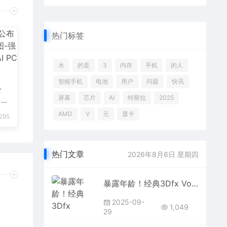
热门标签
水
的是
3
内存
手机
的人
智能手机
电池
用户
问题
快讯
公
屏幕
芯片
AI
特斯拉
2025
路线
、
AMD
V
元
显卡
,295
热门文章
2026年8月6日 星期四
暴露年龄！经典3Dfx Voodoo GPU魔改12MB显存：性能提升60%
2025-09-
1,049
29