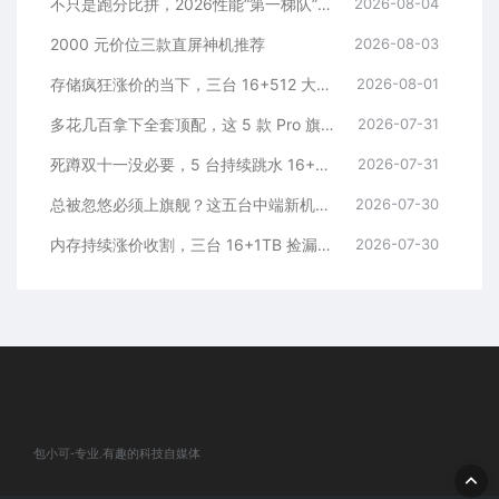
不只是跑分比拼，2026性能“第一梯队”的旗舰手机
2026-08-04
2000 元价位三款直屏神机推荐
2026-08-03
存储疯狂涨价的当下，三台 16+512 大存储旗舰，一步告别清内存内耗
2026-08-01
多花几百拿下全套顶配，这 5 款 Pro 旗舰，一步到位用好多年
2026-07-31
死蹲双十一没必要，5 台持续跳水 16+512 机型，一步稳用五年
2026-07-31
总被忽悠必须上旗舰？这五台中端新机，踏踏实实流畅五年
2026-07-30
内存持续涨价收割，三台 16+1TB 捡漏神机，安稳流畅用五年
2026-07-30
包小可-专业.有趣的科技自媒体