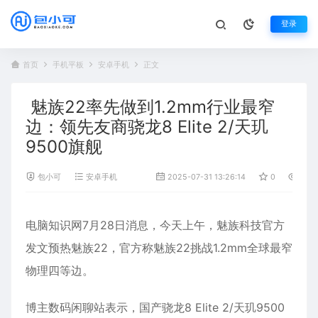
登录
首页
手机平板
安卓手机
正文
魅族22率先做到1.2mm行业最窄
边：领先友商骁龙8 Elite 2/天玑
9500旗舰
包小可
安卓手机
2025-07-31 13:26:14
0
760
电脑知识网7月28日消息，今天上午，
魅族
科技官方
发文预热魅族22，官方称魅族22挑战1.2mm全球最窄
物理四等边。
博主数码闲聊站表示，国产骁龙8 Elite 2/天玑9500