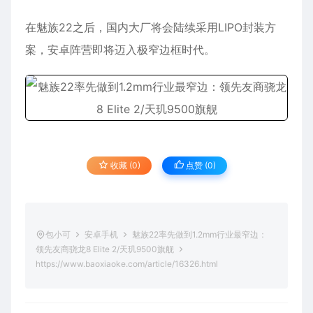
在魅族22之后，国内大厂将会陆续采用LIPO封装方
案，
安卓
阵营即将迈入极窄边框时代。
收藏 (0)
点赞 (
0
)
包小可
安卓手机
魅族22率先做到1.2mm行业最窄边：
领先友商骁龙8 Elite 2/天玑9500旗舰
https://www.baoxiaoke.com/article/16326.html