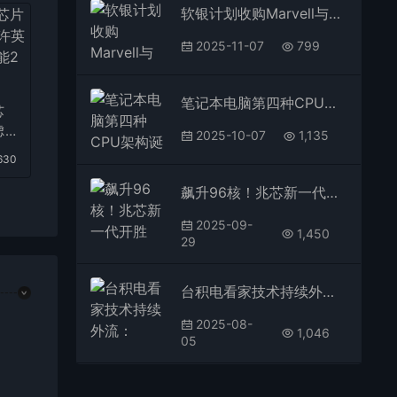
软银计划收购Marvell与Arm合并 打造AI新巨头
2025-11-07
799
笔记本电脑第四种CPU架构诞生！NVIDIA和Intel携手打造x86 SoC
芯
虑
2025-10-07
1,135
2
630
飙升96核！兆芯新一代开胜KH-50000细节公布：五大亮点一次看
2025-09-
1,450
29
台积电看家技术持续外流：2nm、1.6nm工艺将赴美生产
2025-08-
1,046
05