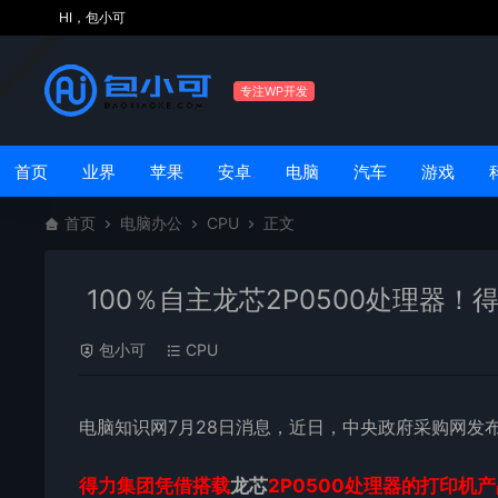
HI，包小可
专注WP开发
首页
业界
苹果
安卓
电脑
汽车
游戏
首页
电脑办公
CPU
正文
100％自主龙芯2P0500处理器
包小可
CPU
电脑知识网7月28日消息，近日，中央政府采购网发布
得力集团凭借搭载
龙芯
2P0500处理器的打印机