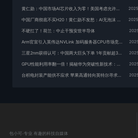
黄仁勋：中国市场AI芯片收入为零！美国考虑允许英伟达对华出售H200 性能2倍于H20
2025
中国厂商彻底不买H20！黄仁勋不发愁：AI无泡沫 手握5000亿美元订单
2025
不硬扛了！荷兰：中止干预安世半导体
2025
Arm官宣引入英伟达NVLink 加码服务器CPU市场竞争
2025
三星2nm获得认可：中国两大巨头下单 1年贡献超34亿元
2025
GPU性能利用率翻一倍！揭秘华为突破性新技术：让英伟达成“自己”的芯片
2025
台积电封装产能供不应求 苹果高通转向英特尔寻求破局
2025
包小可-专业.有趣的科技自媒体