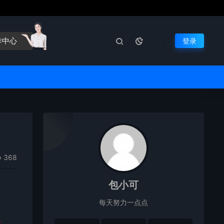
作中心
登录
368
包小可
。
每天努力一点点
总