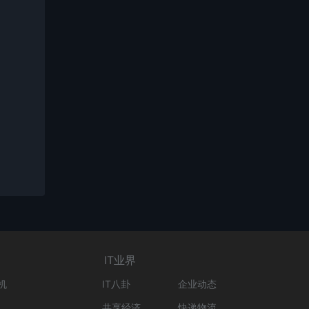
IT业界
机
IT八卦
企业动态
共享经济
快递物流