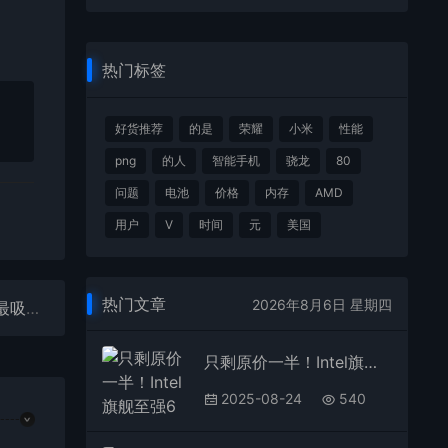
热门标签
好货推荐
的是
荣耀
小米
性能
png
的人
智能手机
骁龙
80
问题
电池
价格
内存
AMD
用户
V
时间
元
美国
热门文章
2026年8月6日 星期四
聊聊2025上半年笔记本行业：卷轴屏PC、鸿蒙电脑最吸睛
只剩原价一半！Intel旗舰至强6 6980P价格腰斩至6190美元史低
2025-08-24
540