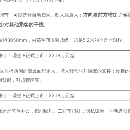
动调节，可以选择自动扫风，吹人或避人；
方向盘前方增加了驾
少对其他乘客的干扰。
m，轴距3050mm，内部空间体验越级，超越5.2米的全尺寸SUV。
，且座椅两侧的侧翼面积更大，增大转弯时对腰部的支撑；座椅的
到背部，引起腰疼等。
饭还是简单办公，都能应对。二排车门处，隐私玻璃、手动遮阳