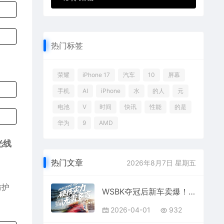
热门标签
荣耀
iPhone 17
汽车
10
屏幕
手机
AI
iPhone
水
的人
元
电池
V
时间
快讯
性能
的是
华为
9
AMD
光线
热门文章
2026年8月7日 星期五
防护
WSBK夺冠后新车卖爆！张雪820RR、500RR锁单超万台
2026-04-01
932