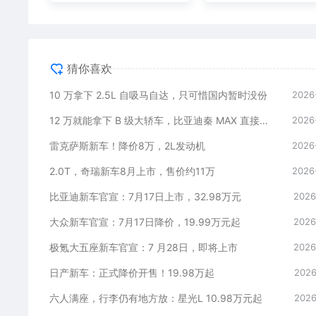
猜你喜欢
10 万拿下 2.5L 自吸马自达，只可惜国内暂时没份
2026
12 万就能拿下 B 级大轿车，比亚迪秦 MAX 直接打乱合资定价逻辑
2026
雷克萨斯新车！降价8万，2L发动机
2026
2.0T，奇瑞新车8月上市，售价约11万
2026
比亚迪新车官宣：7月17日上市，32.98万元
2026
大众新车官宣：7月17日降价，19.99万元起
2026
极氪大五座新车官宣：7 月28日，即将上市
2026
日产新车：正式降价开售！19.98万起
2026
六人满座，行李仍有地方放：星光L 10.98万元起
2026