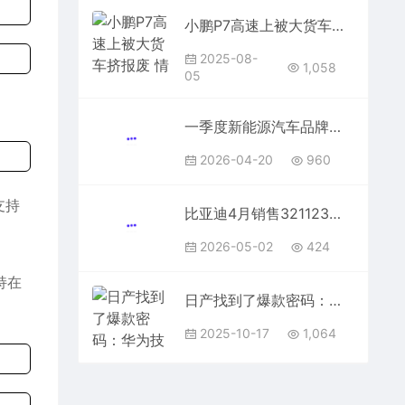
小鹏P7高速上被大货车挤报废 情侣死里逃生后回家立即领证
2025-08-
1,058
05
一季度新能源汽车品牌保值率排名：特斯拉、乐道、理想包揽前三
2026-04-20
960
支持
比亚迪4月销售321123辆海外破13万辆创历史新高
2026-05-02
424
持在
日产找到了爆款密码：华为技术 中国主导
2025-10-17
1,064