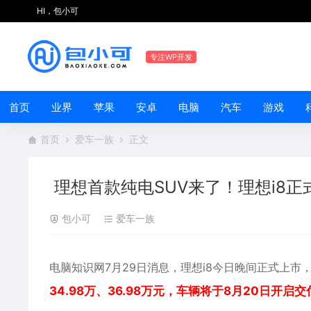
HI，包小可
专注WP开发
首页
业界
苹果
安卓
电脑
汽车
游戏
首页
爱车一族
正文
理想首款纯电SUV来了！理想i8正式
包小可
爱车一族
电脑知识网7月29日消息，
理想i8
今日晚间正式上市
34.98万、36.98万元，车辆将于8月20日开启交