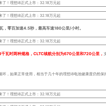
瓦，零百加速4.5秒，最高车速180公里/小时。
7.8千瓦时两种规格，CLTC续航分别为670公里和720公里，
放循环，如果正常使用，相当于几十年的理想i8电池健康度仍然保