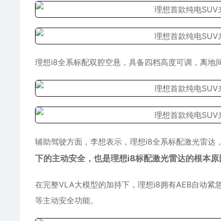
理想i8全系标配双腔空悬，具备四档高度可调，离地
辅助驾驶方面，李想表示，理想i8全系标配激光雷达
下的主动安全，也是理想i8标配激光雷达的根本原
在完整VLA大模型的加持下，理想i8拥有AEB自动
等主动安全功能。