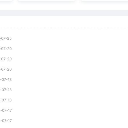
-07-25
-07-20
-07-20
-07-20
-07-18
-07-18
-07-18
-07-17
-07-17