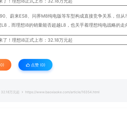
L90、蔚来ES8、问界M8纯电版等车型构成直接竞争关系，但从
L8，而理想i8的销量能否超越L8，也关乎着理想纯电战略的走
0)
点赞 (
0
)
2.18万元起
https://www.baoxiaoke.com/article/16354.html