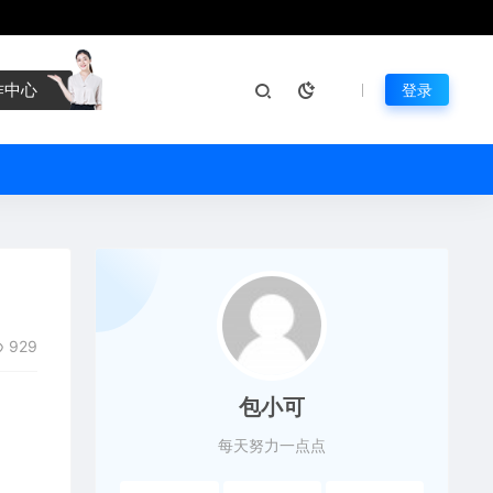
作中心
登录
929
包小可
每天努力一点点