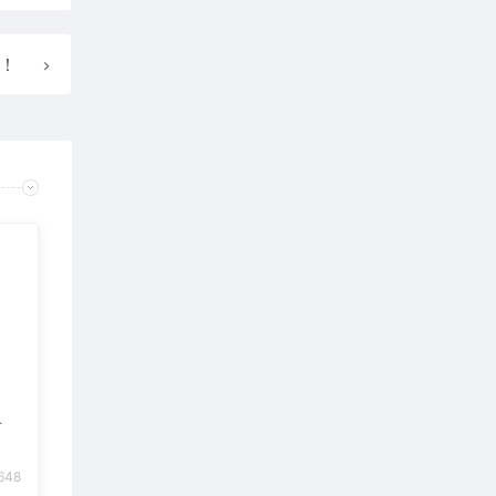
！
上
648