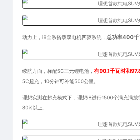
动力上，i8全系搭载双电机四驱系统，
总功率400千
续航方面，标配5C三元锂电池，
有90.1千瓦时和9
5C超充，10分钟可补能500公里。
理想实测在超充模式下，理想i8进行1500个满充满
80%以上。