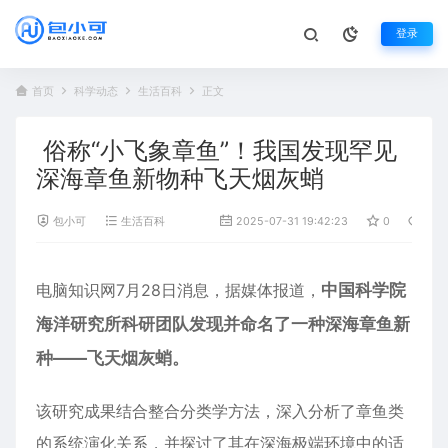
登录
首页
科学动态
生活百科
正文
俗称“小飞象章鱼”！我国发现罕见
深海章鱼新物种飞天烟灰蛸
包小可
生活百科
2025-07-31 19:42:23
0
1,07
电脑知识网7月28日消息，据媒体报道，
中国科学院
海洋研究所科研团队发现并命名了一种深海
章鱼
新
种——飞天烟灰蛸。
该研究成果结合整合分类学方法，深入分析了章鱼类
的系统演化关系，并探讨了其在深海极端环境中的适