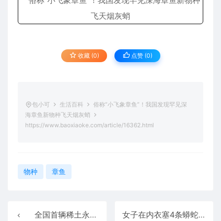
收藏 (0)
点赞 (
0
)
包小可
生活百科
俗称“小飞象章鱼”！我国发现罕见深
海章鱼新物种飞天烟灰蛸
https://www.baoxiaoke.com/article/16362.html
物种
章鱼
全国首辆稀土永磁卡轨车下线：体积减小50% 扭矩提升30%
女子在内衣塞4条蟒蛇入境被查：都还活着