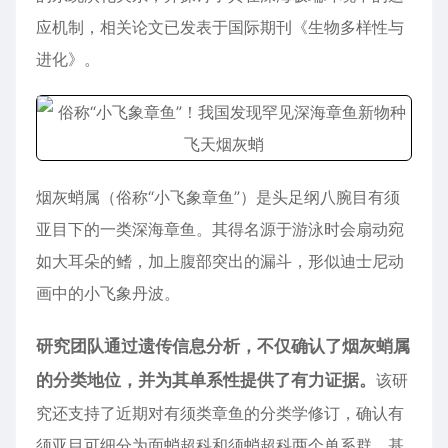
应机制，相关论文已发表于国际期刊《生物多样性与
进化》。
烟灰蛸属（俗称“小飞象章鱼”）是头足纲八腕目有须
亚目下的一类深海章鱼。其得名源于游泳时会扇动宛
如大耳朵的鳍，加上腹部突出的漏斗，形似迪士尼动
画中的小飞象丹波。
研究团队通过遗传信息分析，不仅确认了烟灰蛸属
的分类地位，并为其单系性提供了有力证据。
该研
究还支持了近期对有须类章鱼的分类学修订，确认有
须亚目可细分为面蛸超科和须蛸超科两个单系群。基