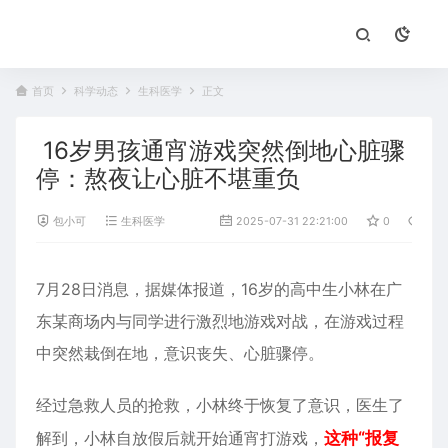
首页
科学动态
生科医学
正文
16岁男孩通宵游戏突然倒地心脏骤
停：熬夜让心脏不堪重负
包小可
生科医学
2025-07-31 22:21:00
0
801
7月28日消息，据媒体报道，16岁的高中生小林在广
东某商场内与同学进行激烈地游戏对战，在游戏过程
中突然栽倒在地，意识丧失、
心脏
骤停。
经过急救人员的抢救，小林终于恢复了意识，医生了
解到，小林自放假后就开始通宵打游戏，
这种“报复