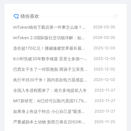
猜你喜欢
imToken钱包下载后第一件事怎么做？安全备份助记词是关键
2026-03-05
imToken 2.0国际版社交功能详解：如何通过好友找回钱包？
2026-03-05
造价超170亿元！挪威修建世界最长最深海底公路隧道
2025-12-03
6小时告破30年数学难题 亚里士多德一夜成名
2025-12-03
巴西女子生了一对双胞胎 两孩子父亲竟不是同一人！
2025-12-02
执行半径20千米！国内首款电力遥感监测领域系留飞艇首飞
2025-12-02
全国入冬进程图来了：南方多地提前入冬
2025-11-27
MIT新研究：AI已经可以取代美国11.7%劳动力
2025-11-27
如果身上有这个特点 小心自己是“吸渣体质”
2025-11-27
严重威胁本土动物 新西兰将在2050年前消灭240万只野猫
2025-11-25