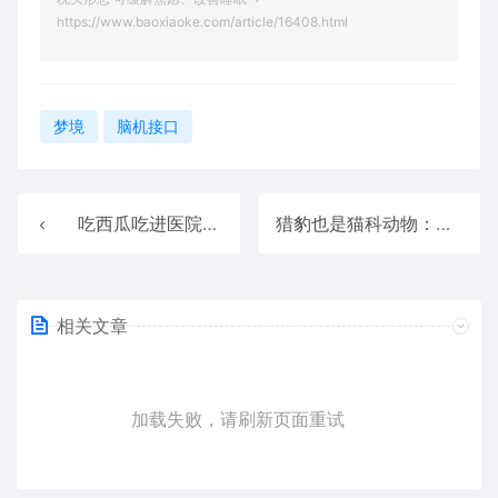
https://www.baoxiaoke.com/article/16408.html
梦境
脑机接口
吃西瓜吃进医院：夏天警惕这些“家电杀手”
猎豹也是猫科动物：为什么它不能像花豹一样擅长爬树
相关文章
加载失败，请刷新页面重试