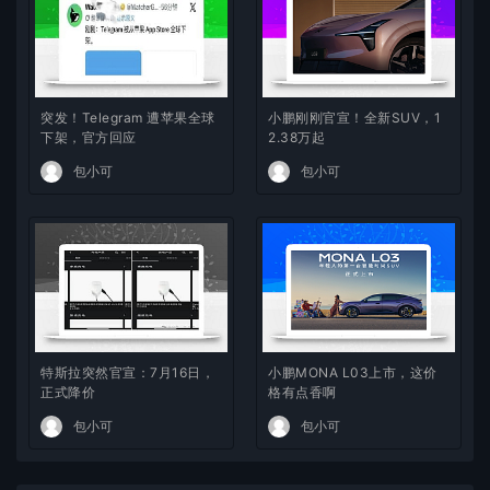
突发！Telegram 遭苹果全球
小鹏刚刚官宣！全新SUV，1
下架，官方回应
2.38万起
包小可
包小可
特斯拉突然官宣：7月16日，
小鹏MONA L03上市，这价
正式降价
格有点香啊
包小可
包小可