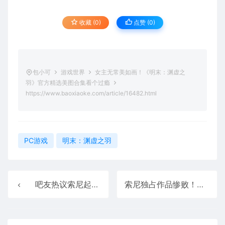
收藏 (0)
点赞 (
0
)
包小可
游戏世界
女主无常美如画！《明末：渊虚之
羽》官方精选美图合集看个过瘾
https://www.baoxiaoke.com/article/16482.html
PC游戏
明末：渊虚之羽
吧友热议索尼起诉腾讯：两大巨头强强对决！
索尼独占作品惨败！年度PS5最热卖游戏竟是微软招牌作