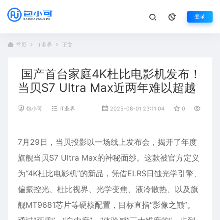
登录
首页
IT业界
正文
国产首台家庭4K杜比电影机发布！
当贝S7 Ultra Max近两年难以超越
包小可
IT业界
2025-08-01 23:11:04
0
1,213
7月29日，
当贝
投影以一场线上发布会，揭开了年度
旗舰当贝S7 Ultra Max的神秘面纱。这款被官方定义
为“4K杜比电影机”的新品，凭借ELRS日蚀光学引擎、
偏振控光、杜比视界、光学变焦、液冷散热、以及旗
舰MT9681芯片等硬核配置，目标直指“影像之巅”。