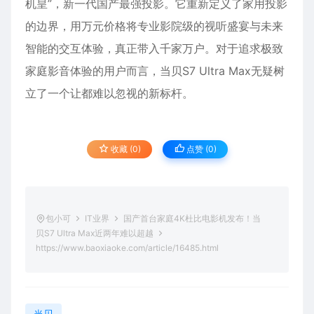
机皇”，新一代国产最强投影。它重新定义了家用投影
的边界，用万元价格将专业影院级的视听盛宴与未来
智能的交互体验，真正带入千家万户。对于追求极致
家庭影音体验的用户而言，当贝S7 Ultra Max无疑树
立了一个让都难以忽视的新标杆。
收藏 (0)
点赞 (
0
)
包小可
IT业界
国产首台家庭4K杜比电影机发布！当
贝S7 Ultra Max近两年难以超越
https://www.baoxiaoke.com/article/16485.html
当贝