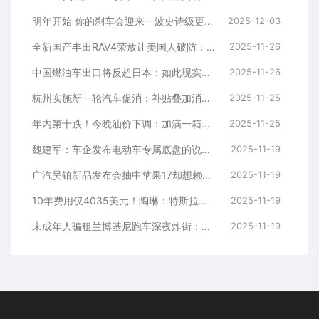
明年开始 你的刹车会迎来一波史诗级更新
2025-12-03
全新国产丰田RAV4荣放让美国人破防：屏幕大得多 还更便宜！
2025-11-26
中国燃油车出口将反超日本：如此现实让日本人难以接受
2025-11-26
杭州实施新一轮汽车促消：补贴叠加消费券最高1.1万元
2025-11-25
年内第十跌！今晚油价下调：加满一箱少花2.5元
2025-11-25
魏建军：车企发布电动车专属底盘的说法 全部是谎言
2025-11-19
广汽昊铂新品发布会抽中苹果17却想赖账 中奖用户：昊铂玩不起
2025-11-19
10年费用仅4035美元！陶琳：特斯拉是维护成本最低的品牌
2025-11-19
未成年人骗租兰博基尼跑车深夜炸街：多人被拘
2025-11-19