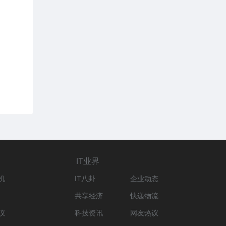
IT业界
机
IT八卦
企业动态
共享经济
快递物流
仪
科技资讯
网友热议