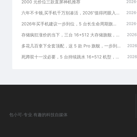
2000 元价位三款直屏神机推荐
2026
六年不卡顿,买手机千万别凑活，2026“值得闭眼入”的3款手机
2026
2026年买手机建议一步到位，5 台长生命周期旗舰，避开换新内耗
2026
存储疯狂涨价的当下，三台 16+512 大存储旗舰，一步告别清内存内耗
2026
多花几百拿下全套顶配，这 5 款 Pro 旗舰，一步到位用好多年
2026
死蹲双十一没必要，5 台持续跳水 16+512 机型，一步稳用五年
2026
包小可-专业.有趣的科技自媒体