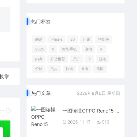
热门标签
的是
iPhone
80
问题
特斯拉
2025
9
智能手机
电池
AI
内存
好货推荐
用户
V
骁龙
价格
的人
快讯
显卡
美国
库克正式超越乔布斯！成为苹果史上任期最长CEO：执掌5091天
热门文章
2026年8月6日 星期四
一图读懂OPPO Reno15 Pro：OPPO最强直播神器 3699元起
2025-11-17
916