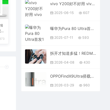
vivo Y200好不好用 vivo Y200手机全方位测评
2025-06-15
607
6
曝华为Pura 80 Ultra首发1英寸主摄：国产自研
舰手
2025-07-11
593
873
拆开才知道多猛！REDMIK90Max内部揭秘：风扇尺寸行业最大罕见金属轴承
2026-04-08
430
OPPOFindX9Ultra搭载最强3倍长焦：1/1.28英寸2亿像素！切6倍比原生还强
2026-03-29
960