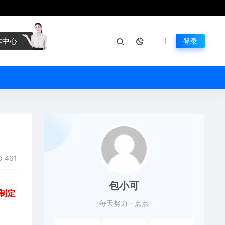
作中心
登录
461
包小可
制定
每天努力一点点