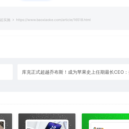
日起实施
https://www.baoxiaoke.com/article/16518.html