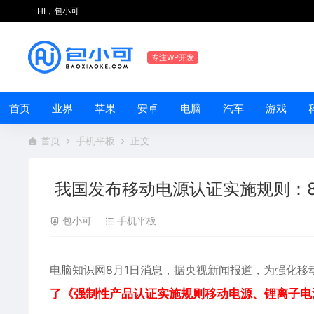
HI，包小可
专注WP开发
首页
业界
苹果
安卓
电脑
汽车
游戏
首页
手机平板
正文
我国发布移动电源认证实施规则：8
包小可
手机平板
电脑知识网8月1日消息，据央视新闻报道，为强化
移
了《强制性产品认证实施规则移动电源、锂离子电