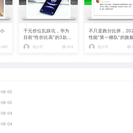
款小
千元价位乱踩坑，华为
不只是跑分比拼，202
目前“性价比高”的3款手
性能“第一梯队”的旗
机
机
867
包小可
614
包小可
-08-05
-08-05
-08-04
-08-04