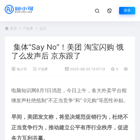
登录
首页
IT业界
正文
集体”Say No”！美团 淘宝闪购 饿
了么发声后 京东跟了
包小可
IT业界
2025-08-02 13:07:13
0
417
电脑知识网8月1日消息，今日上午，各大外卖平台相
继发声杜绝抵制“不正当竞争”和“ 0元购”等恶性补贴。
早间，美团发文称，将坚决规范促销行为，杜绝不
正当竞争行为，推动建立公平有序行业秩序，促进
各方互利共赢。