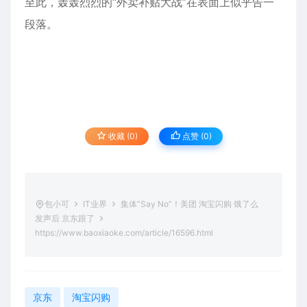
至此，轰轰烈烈的“外卖补贴大战”在表面上似乎告一
段落。
收藏 (0)
点赞 (
0
)
包小可
IT业界
集体”Say No”！美团 淘宝闪购 饿了么
发声后 京东跟了
https://www.baoxiaoke.com/article/16596.html
京东
淘宝闪购