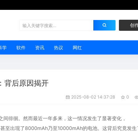
创
科学
软件
资讯
热议
网红
：背后原因揭开
2025-08-02 14:37:28
0
mAh之间徘徊。然而最近一年多来，这一情况发生了显著变化，
甚至出现了8000mAh乃至10000mAh的电池。这背后究竟发