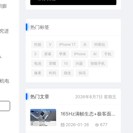
积膨
热门标签
究进
性能
V
iPhone 17
水
特斯拉
3
屏幕
苹果
iPhone
AI
手机
入
电池
荣耀
10
问题
智能手机
像素
时间
骁龙
快讯
机电
热门文章
2026年8月7日 星期五
165Hz满帧生态+极客面板真我Neo8全面评测：这才是新一代潮玩电竞旗舰该有的样子
2026-01-26
677