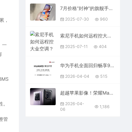
7月价格“封神”的旗舰手机，都有“大跳水”
2025-07-30
960
累，
索尼手机如何远程控大金空调？AIoT 连接秘籍​
，一
2025-07-11
404
容
华为手机全面回归畅享90首销远超预期何刚：大家都说价格香
2026-04-04
515
MS
超越苹果影像！荣耀Magic9系列10月见首款阿莱影像商务旗舰
性。
2026-04-
1,186
06
整管