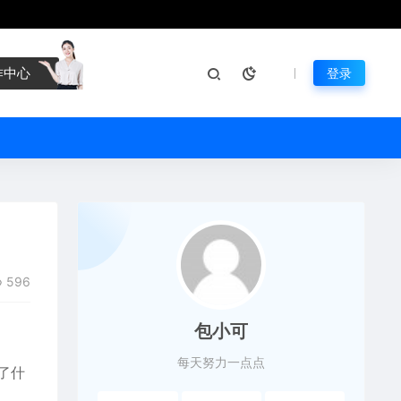
作中心
登录
596
包小可
每天努力一点点
生了什