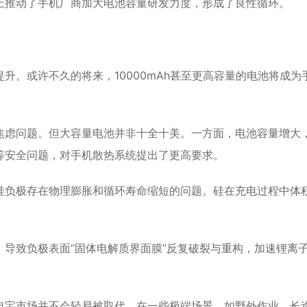
上推动了手机厂商加大电池容量研发力度，形成了良性循环。
升。或许不久的将来，10000mAh甚至更高容量的电池将成为
焦虑问题。但大容量电池并非十全十美。一方面，电池容量增大
等安全问题，对手机散热系统提出了更高要求。
硅负极存在物理膨胀和循环寿命缩短的问题。硅在充电过程中体
导致负极表面“固体电解质界面膜”反复破裂与重构，加速锂离
电宝市场并不会轻易被取代。在一些极端场景，如野外作业、长