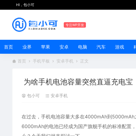
HI，包小可
专注WP开发
首页
业界
苹果
安卓
电脑
汽车
游戏
首页
手机平板
安卓手机
正文
为啥手机电池容量突然直逼充电宝
包小可
安卓手机
在过去，手机
电池
容量大多在4000mAh到5000
6000mAh的电池已经成为国产旗舰手机的标准配置，