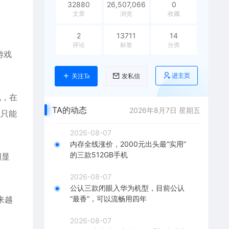
32880
26,507,066
0
文章
浏览
收藏
2
13711
14
评论
标签
分类
游戏
进主页
关注Ta
发私信
机，在
TA的动态
2026年8月7日 星期五
往只能
2026-08-07
内存全线涨价，2000元出头最“实用”
的三款512GB手机
明显
2026-08-07
公认三款闭眼入华为机型，目前公认
来越
“最香”，可以流畅用四年
2026-08-07