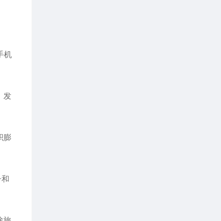
手机
，发
积膨
子和
途旅