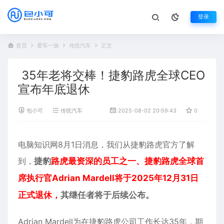
登录
首页
爱车一族
传统汽车
正文
35年老将交棒！捷豹路虎全球CEO
宣布年底退休
包小可
传统汽车
2025-08-02 20:59:43
0
79
电脑知识网8月1日消息，我们从
捷豹路虎
官方了解
到，
捷豹
路虎最资深的员工之一、捷豹路虎全球首
席执行官Adrian Mardell将于2025年12月31日
正式退休，
其继任者将于后续公布。
Adrian Mardell为在捷豹路虎公司工作长达35年，期