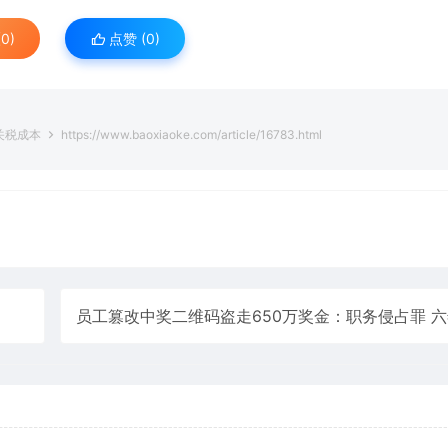
0)
点赞 (
0
)
元关税成本
https://www.baoxiaoke.com/article/16783.html