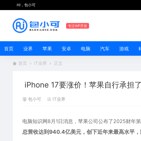
HI，包小可
专注WP开发
首页
业界
苹果
安卓
电脑
汽车
游戏
首页
IT业界
正文
iPhone 17要涨价！苹果自行承
包小可
IT业界
电脑知识网8月1日消息，
苹果
公司公布了2025财年
总营收达到940.4亿美元，创下近年来最高水平，