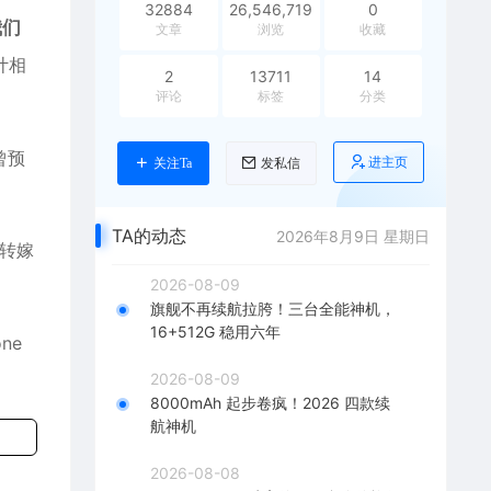
32884
26,546,719
0
我们
文章
浏览
收藏
计相
2
13711
14
评论
标签
分类
曾预
进主页
关注Ta
发私信
TA的动态
2026年8月9日 星期日
转嫁
2026-08-09
旗舰不再续航拉胯！三台全能神机，
16+512G 稳用六年
one
2026-08-09
8000mAh 起步卷疯！2026 四款续
航神机
2026-08-08