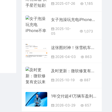
2025-07-26
1,185
女子泡澡玩充电iPhone不幸触电身亡！其丈夫：手机包装没警告
2025-10-
1,073
05
这张图封神！张雪机车兑现早年承诺：看我怎样用中国制造干掉日本制造
2026-04-03
863
及时更新：微软修复有史以来最严重ASP.NET Core漏洞！
2025-10-19
887
1年交付超41万辆车盈利9亿元！小米汽车平均税后单价251171元
2026-03-29
657