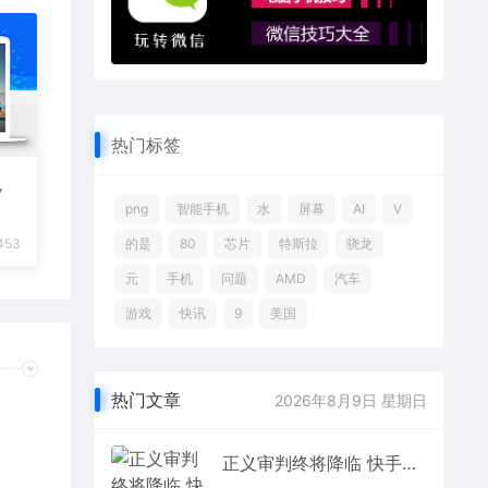
热门标签
，
png
智能手机
水
屏幕
AI
V
453
的是
80
芯片
特斯拉
骁龙
元
手机
问题
AMD
汽车
游戏
快讯
9
美国
热门文章
2026年8月9日 星期日
正义审判终将降临 快手星芒短剧《黑桃四姐妹》彰显治愈内核