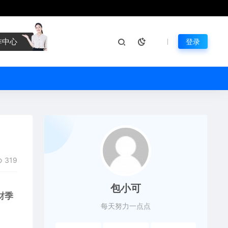
作中心
登录
319
包小可
财季
每天努力一点点