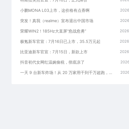
小鹏MONA L03上市，这价格有点香啊
2026
突发！真我（realme）宣布退出中国市场
2026
荣耀WIN2！185Hz大直屏“愈战愈勇”
2026
极氪新车官宣：7月16日已上市，35.5万元起
2026
比亚迪新车官宣：7月15日，新款上市
2026
抖音初代女网红温婉偷税，彻底凉了
2026
一天 9 台新车炸场！从 20 万家用干到千万超跑，全价位全覆盖
2026