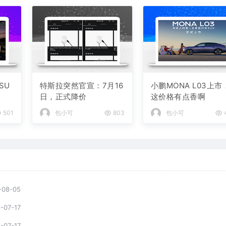
SU
特斯拉突然官宣：7月16
小鹏MONA L03上市
日，正式降价
这价格有点香啊
501
包小可
803
包小可
-08-05
-07-17
-07-17