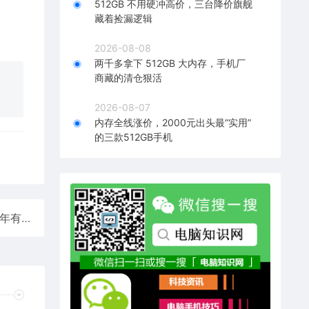
512GB 不用硬冲高价，三台降价旗舰
藏着捡漏逻辑
2026-08-08
两千多拿下 512GB 大内存，手机厂
商藏的清仓狠活
2026-08-07
内存全线涨价，2000元出头最“实用”
的三款512GB手机
员工篡改中奖二维码盗走650万奖金：职务侵占罪 六年有期