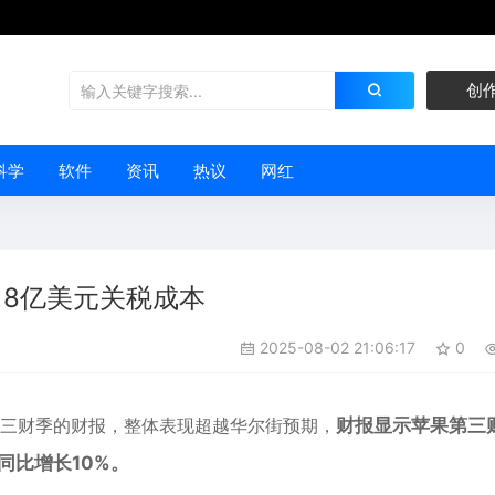
创
科学
软件
资讯
热议
网红
担了8亿美元关税成本
2025-08-02 21:06:17
0
第三财季的财报，整体表现超越华尔街预期，
财报显示苹果第三
同比增长10%。