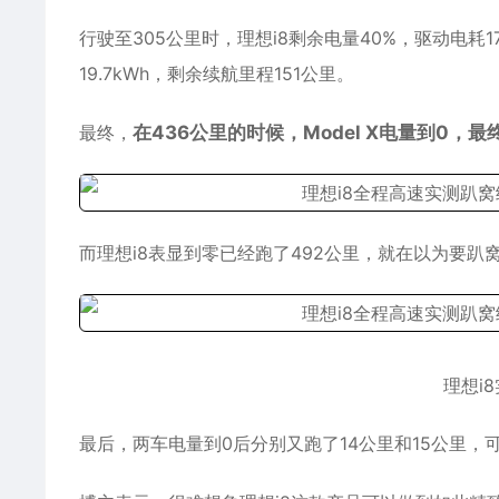
行驶至305公里时，理想i8剩余电量40%，驱动电耗17
19.7kWh，剩余续航里程151公里。
最终，
在436公里的时候，Model X电量到0，最
而理想i8表显到零已经跑了492公里，就在以为要趴
理想i8
最后，两车电量到0后分别又跑了14公里和15公里，