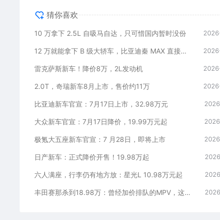
猜你喜欢
10 万拿下 2.5L 自吸马自达，只可惜国内暂时没份
2026
12 万就能拿下 B 级大轿车，比亚迪秦 MAX 直接打乱合资定价逻辑
2026
雷克萨斯新车！降价8万，2L发动机
2026
2.0T，奇瑞新车8月上市，售价约11万
2026
比亚迪新车官宣：7月17日上市，32.98万元
2026
大众新车官宣：7月17日降价，19.99万元起
2026
极氪大五座新车官宣：7 月28日，即将上市
2026
日产新车：正式降价开售！19.98万起
2026
六人满座，行李仍有地方放：星光L 10.98万元起
2026
丰田赛那杀到18.98万：曾经加价排队的MPV，这次真把价格打下来了
2026