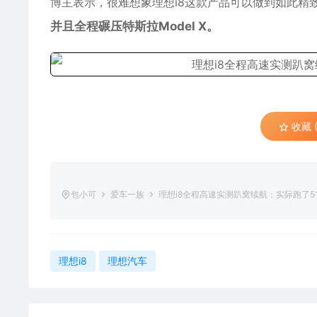
博主表示，很难想象理想i8这款产品可以做到如此精
并且全程碾压特斯拉Model X。
收藏 (
包小可
爱车一族
理想i8全程高速实测趴窝续航：实际跑了515
理想i8
理想汽车