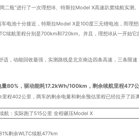
周二瓶”进行了一次理想i8、特斯拉Model X高速趴窝续航实测
车电池十分接近，特斯拉Model X是100度三元锂电池，而理想i
LTC续航里程分别是700km和720km。并且，理想i8从一开始它
式舒适，动能回收最强，实测路线是北京南边四条高速，三条限速
80%，驱动能耗17.2kWh/100km，剩余续航里程477
Wh，剩余里程402公里，两车的剩余电量和剩余预估里程已经拉开了距
81%剩余WLTC续航477km