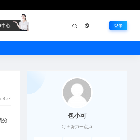
作中心
登录
957
包小可
航分
每天努力一点点