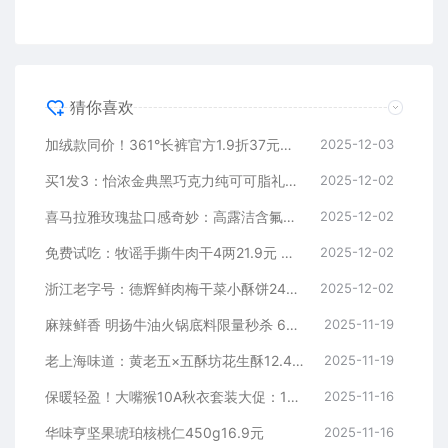
猜你喜欢
加绒款同价！361°长裤官方1.9折37元新低速囤（门店179元）
2025-12-03
买1发3：怡浓金典黑巧克力纯可可脂礼盒装140g 13.9元
2025-12-02
喜马拉雅玫瑰盐口感奇妙：高露洁含氟牙膏4元/支久违发车
2025-12-02
免费试吃：牧谣手撕牛肉干4两21.9元 原价49.9
2025-12-02
浙江老字号：德辉鲜肉梅干菜小酥饼24元80个发车
2025-12-02
麻辣鲜香 明扬牛油火锅底料限量秒杀 6袋到手16.36元
2025-11-19
老上海味道：黄老五×五酥坊花生酥12.4元/斤探新低
2025-11-19
保暖轻盈！大嘴猴10A秋衣套装大促：14元券 39.1到手
2025-11-16
华味亨坚果琥珀核桃仁450g16.9元
2025-11-16