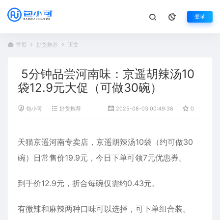
登录
首页
好货推荐
正文
5分钟品尝河南味：京遥胡辣汤10
袋12.9元大促（可做30碗）
包小可
好货推荐
2025-08-03 00:49:38
0
1,0
天猫京遥河南专卖店，京遥胡辣汤10袋（约可做30
碗）日常售价19.9元，今日下单可领7元优惠券。
到手价12.9元，折合每碗仅需约0.43元。
有微辣和麻辣两种口味可以选择，可下单组合装。