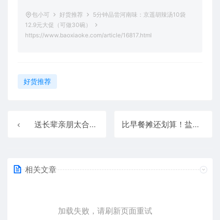
包小可
好货推荐
5分钟品尝河南味：京遥胡辣汤10袋
12.9元大促（可做30碗）
https://www.baoxiaoke.com/article/16817.html
好货推荐
送长辈亲朋太合适了！长白山全须人参大促：99元4盒
比早餐摊还划算！盐焗开口卤蛋闭眼囤：20枚仅12.8元
相关文章
加载失败，请刷新页面重试