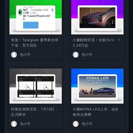
突发！Telegram 遭苹果全球
小鹏刚刚官宣！全新SUV，1
下架，官方回应
2.38万起
包小可
包小可
特斯拉突然官宣：7月16日，
小鹏MONA L03上市，这价
正式降价
格有点香啊
包小可
包小可