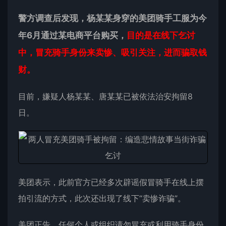
警方调查后发现，杨某某身穿的美团骑手工服为今
年6月通过某电商平台购买，
目的是在线下乞讨
中，冒充骑手身份来卖惨、吸引关注，进而骗取钱
财。
目前，嫌疑人杨某某、唐某某已被依法治安拘留8
日。
美团表示，此前官方已经多次辟谣假冒骑手在线上摆
拍引流的方式，此次还出现了线下“卖惨诈骗”。
美团正告，任何个人或组织请勿冒充或利用骑手身份