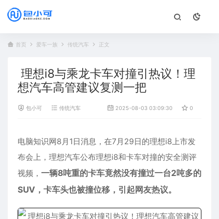
首页
爱车一族
传统汽车
正文
理想i8与乘龙卡车对撞引热议！理
想汽车高管建议复测一把
包小可
传统汽车
2025-08-03 03:09:30
0
37
电脑知识网8月1日消息，在7月29日的
理想i8
上市发
布会上，
理想汽车
公布理想i8和卡车对撞的安全测评
视频，
一辆8吨重的卡车竟然没有撞过一台2吨多的
SUV，卡车头也被撞位移，引起网友热议。