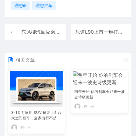
理想i8
理想汽车
东风柳汽回应乘龙卡车与理想i8对撞测试：严重误导、严重侵权
乐道L90上市一炮打响！蔚来股价逆势大涨近8%
相关文章
明年开始 你的刹车会迎来一波
史诗级更新
包小可
8-13 万家用 SUV 横评：4 台
大空间新车，全家出行不挤不
憋屈
包小可