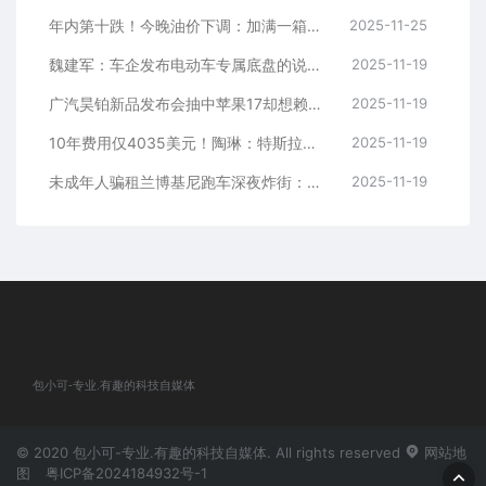
年内第十跌！今晚油价下调：加满一箱少花2.5元
2025-11-25
魏建军：车企发布电动车专属底盘的说法 全部是谎言
2025-11-19
广汽昊铂新品发布会抽中苹果17却想赖账 中奖用户：昊铂玩不起
2025-11-19
10年费用仅4035美元！陶琳：特斯拉是维护成本最低的品牌
2025-11-19
未成年人骗租兰博基尼跑车深夜炸街：多人被拘
2025-11-19
包小可-专业.有趣的科技自媒体
© 2020 包小可-专业.有趣的科技自媒体. All rights reserved
网站地
图
粤ICP备2024184932号-1