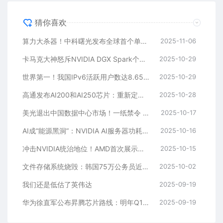
猜你喜欢
算力大杀器！中科曙光发布全球首个单机柜级640卡超节点
2025-11-06
卡马克大神怒斥NVIDIA DGX Spark个人超算：性能虚标 还敢要4000美刀
2025-10-29
世界第一！我国IPv6活跃用户数达8.65亿
2025-10-29
高通发布AI200和AI250芯片：重新定义AI机架 明年起商用
2025-10-28
美光退出中国数据中心市场！一纸禁令 收入归零
2025-10-17
AI成“能源黑洞”：NVIDIA AI服务器功耗8年激增100倍！
2025-10-16
冲击NVIDIA统治地位！AMD首次展示机架级“Helios”平台：搭载下代霄龙和Instinct
2025-10-15
文件存储系统烧毁：韩国75万公务员近7年工作文件全部丢失！无备份
2025-10-02
我们还是低估了英伟达
2025-09-19
华为徐直军公布昇腾芯片路线：明年Q1推出Ascend 950PR芯片
2025-09-19