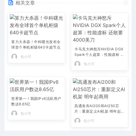
相关文章
算力大杀器！中科曙光发布全
球首个单机柜级640卡超节点
卡马克大神怒斥NVIDIA DGX
Spark个人超算：性能虚标 还
包小可
敢要4000美刀
包小可
世界第一！我国IPv6活跃用户
数达8.65亿
高通发布AI200和AI250芯
片：重新定义AI机架 明年起商
包小可
用
包小可