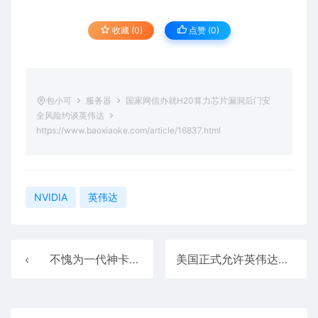
收藏 (0)
点赞 (
0
)
包小可
服务器
国家网信办就H20算力芯片漏洞后门安
全风险约谈英伟达
https://www.baoxiaoke.com/article/16837.html
NVIDIA
英伟达
不愧为一代神卡！四年过去 RTX 3060仍是亚马逊显卡销量王
美国正式允许英伟达向华出货AI芯片：让中国企业买到芯片就停止自研！