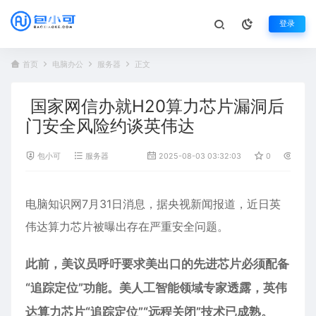
登录
首页
电脑办公
服务器
正文
国家网信办就H20算力芯片漏洞后
门安全风险约谈英伟达
包小可
服务器
2025-08-03 03:32:03
0
1,020
电脑知识网7月31日消息，据央视新闻报道，近日
英
伟达
算力芯片被曝出存在严重安全问题。
此前，美议员呼吁要求美出口的先进芯片必须配备
“追踪定位”功能。美人工智能领域专家透露，英伟
达算力芯片“追踪定位”“远程关闭”技术已成熟。