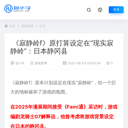
登录
首页
游戏世界
正文
《寂静岭f》原打算设定在“现实寂
静岭”：日本静冈县
包小可
游戏世界
2025-08-03 03:50:56
0
54
《
寂静岭
f》原本计划设定在现实“寂静岭”，但一个巨
大的地标破坏了
游戏
的氛围。
在2025年漫展期间接受《Fami通》采访时，游戏
编剧龙骑士07解释说，他曾考虑将游戏背景设定
在日本的静冈县。