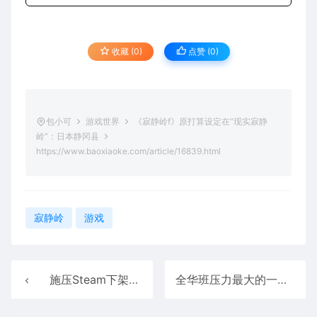
收藏 (0)
点赞 (
0
)
包小可
游戏世界
《寂静岭f》原打算设定在“现实寂静
岭”：日本静冈县
https://www.baoxiaoke.com/article/16839.html
寂静岭
游戏
施压Steam下架R18游戏的组织声讨马斯克：煽动网暴
全华班压力最大的一集 多位韩国Coser确认亮相上海CJ