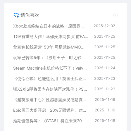
猜你喜欢
Xbox差点终结在日本的战略！原因竟因一款抱枕
2025-12-02
TGA有重磅大作！马修麦康纳参演 前EA开发者打造
2025-11-25
曾宣称长线运营150年 网易武侠MMO《射雕》今日正式停运
2025-11-25
玩家已苦等5年：《波斯王子：时之砂》重制版明年初发布！
2025-11-25
Steam Machine主机价格低不了！Valve不会亏本补贴
2025-11-24
《使命召唤》还能这么用！英国士兵正使用电子游戏提升“战备水平”
2025-11-23
曝XSX|S即将因内存短缺再次涨价！PS5境况则好很多
2025-11-23
《超英派遣中心》性感恶魔妹灵感是真人：百万级女网红
2025-11-19
Epic黑五大促开启！20%无限返利、赠礼功能上线
2025-11-19
延期也值得等：《GTA6》将在未来20年超越所有其他游戏！
2025-11-18