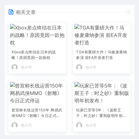
相关文章
Xbox差点终结在日本的战
TGA有重磅大作！马修麦康纳
略！原因竟因一款抱枕
参演 前EA开发者打造
包小可
包小可
曾宣称长线运营150年 网易武
玩家已苦等5年：《波斯王
侠MMO《射雕》今日正式停
子：时之砂》重制版明年初发
运
布！
包小可
包小可