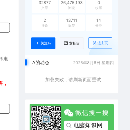
32877
26,475,193
0
文章
浏览
收藏
2
13711
14
评论
标签
分类
进主页
关注Ta
发私信
台积电
TA的动态
2026年8月6日 星期四
加载失败，请刷新页面重试
售，