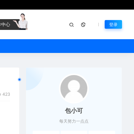
作中心
登录
423
包小可
每天努力一点点
。