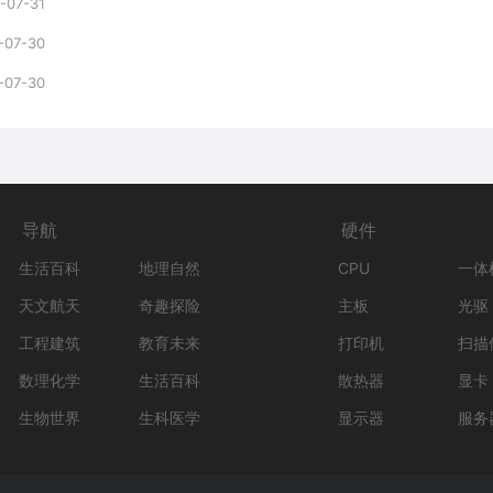
-07-31
-07-30
-07-30
导航
硬件
生活百科
地理自然
CPU
一体
天文航天
奇趣探险
主板
光驱
工程建筑
教育未来
打印机
扫描
数理化学
生活百科
散热器
显卡
生物世界
生科医学
显示器
服务