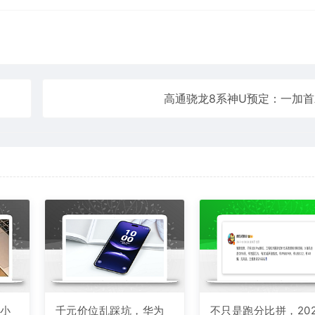
高通骁龙8系神U预定：一加首
款小
千元价位乱踩坑，华为
不只是跑分比拼，202