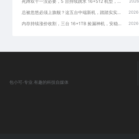
死蹲双十一没必要，5 台持续跳水 16+512 机型，一步稳用五年
2026
总被忽悠必须上旗舰？这五台中端新机，踏踏实实流畅五年
2026
内存持续涨价收割，三台 16+1TB 捡漏神机，安稳流畅用五年
2026
包小可-专业.有趣的科技自媒体