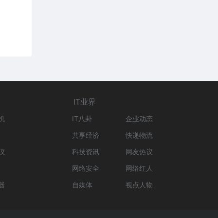
IT业界
机
IT八卦
企业动态
共享经济
快递物流
仪
科技资讯
网友热议
网络安全
网络红人
器
自媒体
视点人物