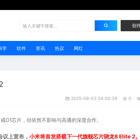
创
科学
软件
资讯
热议
网红
2
2025-08-03 04:00:39
0
玄戒O1芯片，但依然不影响与
高通
的深度合作。
话会议上宣布，
小米将首发搭载下一代旗舰芯片骁龙8 Elite 2