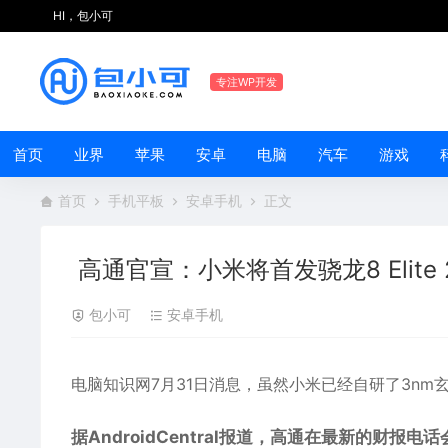
HI，包小可
专注WP开发
首页
业界
苹果
安卓
电脑
汽车
游戏
首页
手机平板
安卓手机
正文
高通官宣：小米将首发骁龙8 Elite 
包小可
安卓手机
电脑知识网7月31日消息，虽然
小米
已经自研了3nm
据AndroidCentral报道，高通在最新的财报电