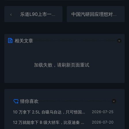
乐道L90上市一炮打响！蔚来股价逆势大涨近8%
中国汽研回应理想对撞乘龙卡车争议：未调整卡车任何参数
相关文章
加载失败，请刷新页面重试
猜你喜欢
10 万拿下 2.5L 自吸马自达，只可惜国内暂时没份
2026-07-25
12 万就能拿下 B 级大轿车，比亚迪秦 MAX 直接打乱合资定价逻辑
2026-07-20