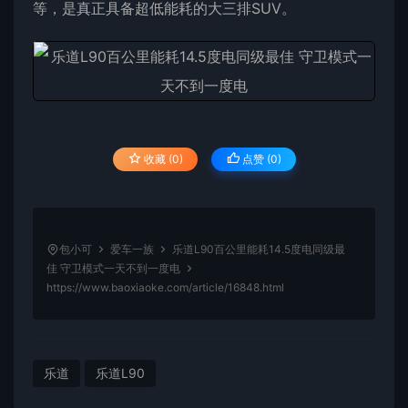
等，是真正具备超低能耗的大三排SUV。
收藏 (0)
点赞 (
0
)
包小可
爱车一族
乐道L90百公里能耗14.5度电同级最
佳 守卫模式一天不到一度电
https://www.baoxiaoke.com/article/16848.html
乐道
乐道L90