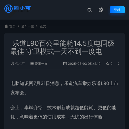
登录
首页
爱车一族
正文
乐道L90百公里能耗14.5度电同级
最佳 守卫模式一天不到一度电
包小可
爱车一族
2025-08-03 05:41:19
0
645
电脑知识网7月31日消息，
乐道
汽车举办
乐道L90
上市
发布会。
会上，李斌介绍，技术创新成就超低能耗、更低的能
耗，意味着更低的使用成本，无忧的出行体验。