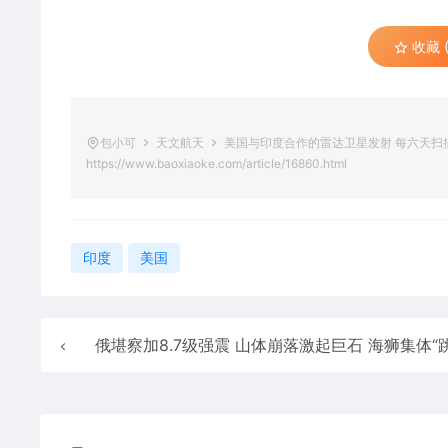
收藏 (
包小可
天文航天
美国与印度合作的雷达卫星发射 每六天扫描
https://www.baoxiaoke.com/article/16860.html
印度
美国
俄堪察加8.7级强震 山体崩落激起巨石 海狮集体“跳海”避