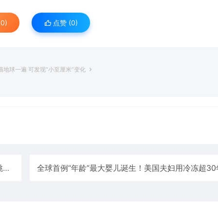
0)
点赞 (
0
)
地球一遍 可发现“小至厘米”变化
险