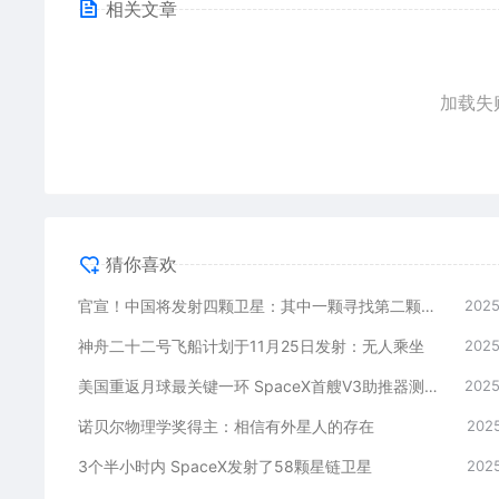
相关文章
加载失
猜你喜欢
官宣！中国将发射四颗卫星：其中一颗寻找第二颗地球
2025
神舟二十二号飞船计划于11月25日发射：无人乘坐
2025
美国重返月球最关键一环 SpaceX首艘V3助推器测试期间爆炸
2025
诺贝尔物理学奖得主：相信有外星人的存在
2025
3个半小时内 SpaceX发射了58颗星链卫星
2025