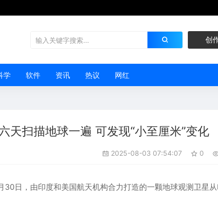
创
科学
软件
资讯
热议
网红
六天扫描地球一遍 可发现“小至厘米”变化
2025-08-03 07:54:07
0
月30日，由
印度
和
美国
航天机构合力打造的一颗地球观测卫星从
。