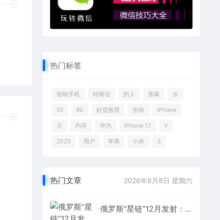
热门标签
智能手机
特斯拉
的人
屏幕
水
10
80
好货推荐
价格
iPhone
元
内存
华为
iPhone 17
V
2025
用户
苹果
小米
3
热门文章
2026年8月8日 星期六
俄罗斯“星链”12月发射：预计将在两年内全面部署