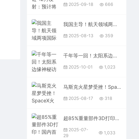
2025-09-18
666
我国主导！航天领域两项国际标准正式发布
2025-08-13
359
千年等一回！太阳系边缘神秘访客将造访地球 天文学家：它的亮度预测有分歧
2025-10-01
1,023
马斯克火星梦受挫！SpaceX火星登陆计划推迟至2028年
2025-08-17
318
超85%重量部件3D打印！国内首台最大推力液氧煤油火箭发动机总装交付
2025-07-
1,033
29