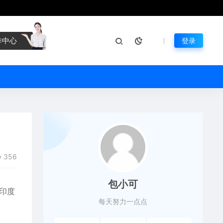
作中心
登录
356
包小可
印度
每天努力一点点