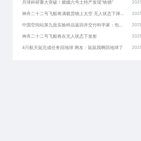
月球科研重大突破！嫦娥六号土特产发现“铁锈”
2025
神舟二十二号飞船将满载货物上太空 无人状态下择机发射
2025
中国空间站第九批实验样品返回并交付科学家：包含四只太空小鼠
2025
神舟二十二号飞船将在无人状态下发射
2025
4只航天鼠完成任务回地球 网友：鼠鼠我啊回地球了
2025