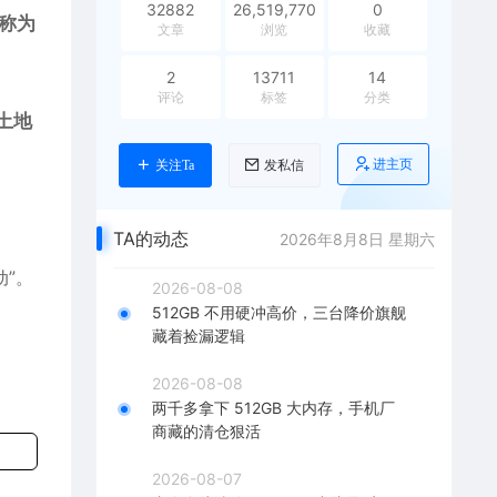
32882
26,519,770
0
全称为
文章
浏览
收藏
2
13711
14
评论
标签
分类
土地
进主页
关注Ta
发私信
TA的动态
2026年8月8日 星期六
动”。
2026-08-08
512GB 不用硬冲高价，三台降价旗舰
藏着捡漏逻辑
2026-08-08
两千多拿下 512GB 大内存，手机厂
商藏的清仓狠活
2026-08-07