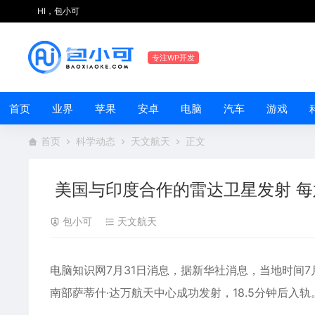
HI，包小可
专注WP开发
首页
业界
苹果
安卓
电脑
汽车
游戏
首页
科学动态
天文航天
正文
美国与印度合作的雷达卫星发射 每
包小可
天文航天
电脑知识网7月31日消息，据新华社消息，当地时间7
南部萨蒂什·达万航天中心成功发射，18.5分钟后入轨