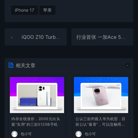
iPhone 17
苹果
iQOO Z10 Turbo+官宣8月7日发布：行业唯一8000mAh性能机
行业首张 一加Ace 5至尊版获40W UFCS认证证书：快充不挑充电器
相关文章
内存全线涨价，2000元出头
公认三款闭眼入华为机型，目
最“实用”的三款512GB手机
前公认“最香”，可以流畅用四
年
包小可
包小可