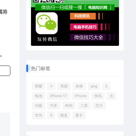
属将
。
热门标签
荣耀
V
美国
价格
png
3
电池
iPhone 17
iPhone
快讯
元
问题
汽车
时间
三星
芯片
华为
9
骁龙
显卡