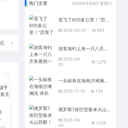
热门文章
2026年8月8日 星期六
竟飞了600多公里！“厉害了我的鸽” 河南网友家中飞来“阅兵鸽”
2025-09-07
684
石
游客海钓上来一只八爪鱼紧抱一部手机不放 网友：自带赎金
2025-09-
1,279
29
一头鲸鱼在海南沙滩搁浅 体长12.2米 重5-6吨 当地：发现时已死亡
2025-11-15
734
俄罗斯7座巨型集体火山苏醒！堪察加半岛动了近2米
烟
是
2025-08-
1,025
巡
09
208