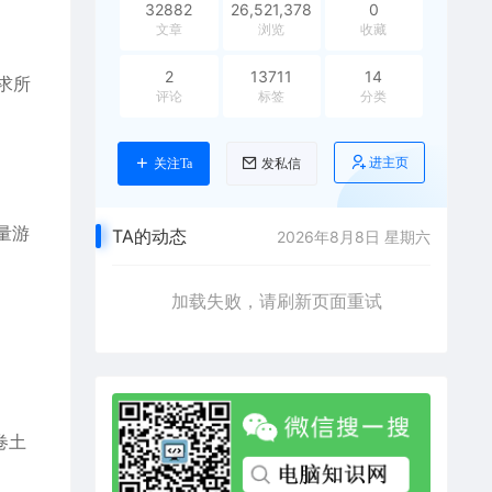
32882
26,521,378
0
文章
浏览
收藏
2
13711
14
求所
评论
标签
分类
进主页
关注Ta
发私信
量游
TA的动态
2026年8月8日 星期六
加载失败，请刷新页面重试
卷土