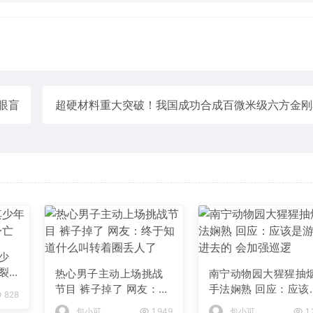
眼盲
超硬材料重大突破！我国成功合成百微米级六方金刚
少
裂
热心男子主动上场挑战
南宁动物园大猩猩抽
节目 裤子掉了 网友：终
手法娴熟 回应：应该
828
于知道什么叫转着圈丢
游客丢进去的 会加强
包小可
1,949
包小可
1,