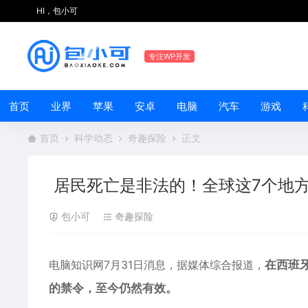
HI，包小可
专注WP开发
首页
业界
苹果
安卓
电脑
汽车
游戏
首页
科学动态
奇趣探险
正文
居民死亡是非法的！全球这7个地
包小可
奇趣探险
电脑知识网7月31日消息，据媒体综合报道，
在西班
的禁令，至今仍然有效。