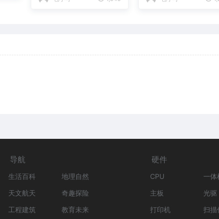
人了
逻
导航
硬件
生活百科
地理自然
CPU
一体
天文航天
奇趣探险
主板
光驱
工程建筑
教育未来
打印机
扫描