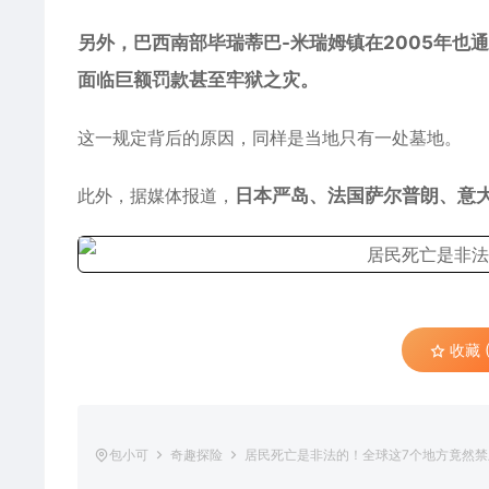
另外，巴西南部毕瑞蒂巴-米瑞姆镇在2005年也
面临巨额罚款甚至牢狱之灾。
这一规定背后的原因，同样是当地只有一处墓地。
此外，据媒体报道，
日本严岛、法国萨尔普朗、意
收藏 (
包小可
奇趣探险
居民死亡是非法的！全球这7个地方竟然