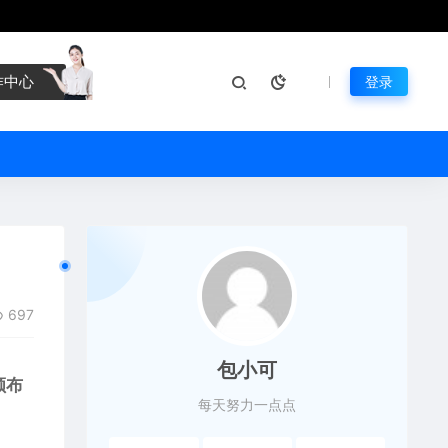
作中心
登录
697
包小可
颁布
每天努力一点点