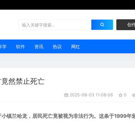
创
科学
软件
资讯
热议
网红
方竟然禁止死亡
2025-08-03 11:08:06
0
牙小镇兰哈龙，居民
死亡
竟被视为非法行为。这条于1999年