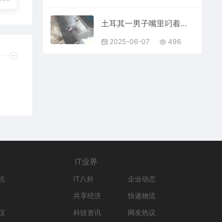
土耳其一男子嘴里叼着香烟清洁油罐车：开盖后被炸飞
2025-06-07
496
IT业界
机
IT八卦
企业动态
共享经济
快递物流
仪
科技资讯
网友热议