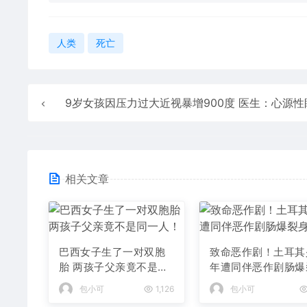
人类
死亡
9岁女孩因压力过大近视暴增900度 医生：心源性
相关文章
巴西女子生了一对双胞
致命恶作剧！土耳其
胎 两孩子父亲竟不是同
年遭同伴恶作剧肠爆
一人！
身亡
包小可
1,126
包小可