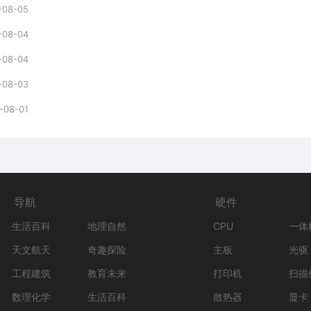
-08-05
-08-04
-08-04
-08-03
-08-01
导航
硬件
生活百科
地理自然
CPU
一体
天文航天
奇趣探险
主板
光驱
工程建筑
教育未来
打印机
扫描
数理化学
生活百科
散热器
显卡