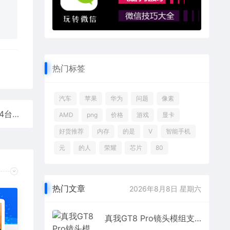
热门标签
汽车
苹果
华为
问题
像素
999元起 REDMI Pad 2开售：11英寸2.5K大屏 1台顶4台
AMD
png
价格
游戏
显卡
好货推荐
内存
的是
V
智能手机
元
的人
荣耀
芯片
80
热门文章
2026年8月8日 星期六
真我GT8 Pro镜头模组支持DIY！可拆、可拼、可换