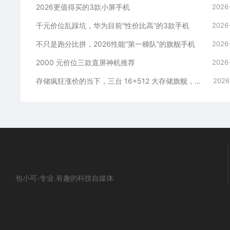
2026更值得买的3款小屏手机
2026
千元价位乱踩坑，华为目前“性价比高”的3款手机
2026
不只是跑分比拼，2026性能“第一梯队”的旗舰手机
2026
2000 元价位三款直屏神机推荐
2026
存储疯狂涨价的当下，三台 16+512 大存储旗舰，一步告别清内存内耗
2026
包小可-专业.有趣的科技自媒体