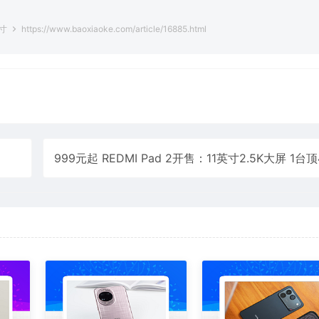
英寸
https://www.baoxiaoke.com/article/16885.html