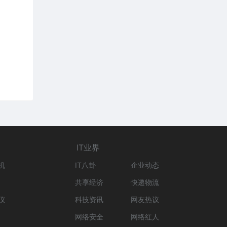
IT业界
机
IT八卦
企业动态
共享经济
快递物流
仪
科技资讯
网友热议
网络安全
网络红人