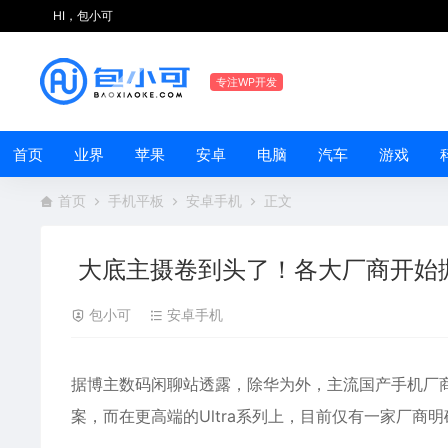
HI，包小可
专注WP开发
首页
业界
苹果
安卓
电脑
汽车
游戏
首页
手机平板
安卓手机
正文
大底主摄卷到头了！各大厂商开始
包小可
安卓手机
据博主数码闲聊站透露，除
华为
外，主流国产
手机
厂
案，而在更高端的Ultra系列上，目前仅有一家厂商