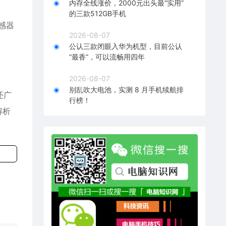
内存全线涨价，2000元出头最“实用”
的三款512GB手机
感器
2026-08-07
公认三款闭眼入华为机型，目前公认
“最香”，可以流畅用四年
2026-08-07
别乱吹大电池，实测 8 月手机续航排
还广
行榜！
解析