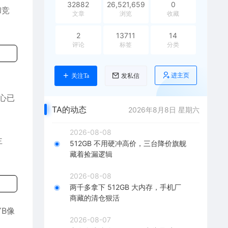
32882
26,521,659
0
和竞
文章
浏览
收藏
2
13711
14
评论
标签
分类
进主页
关注Ta
发私信
重心已
TA的动态
2026年8月8日 星期六
2026-08-08
主
512GB 不用硬冲高价，三台降价旗舰
藏着捡漏逻辑
2026-08-08
两千多拿下 512GB 大内存，手机厂
商藏的清仓狠活
YB像
2026-08-07