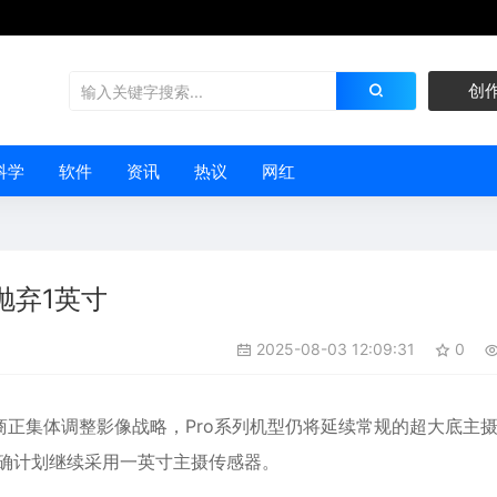
创
科学
软件
资讯
热议
网红
抛弃1英寸
2025-08-03 12:09:31
0
商正集体调整影像战略，Pro系列机型仍将延续常规的超大底主
明确计划继续采用一英寸主摄传感器。