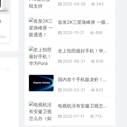
2025-09-29
343
8
首发2K三星珠峰屏 一眼通透！iQOO 15图赏
2025-10-21
499
548
史上拍照最好手机！华为Pura 80 Ultra官方降价：直降1000元
2025-08-31
806
国内首个手机版龙虾！小米Xiaomimiclaw封测新增REDMIK80系列等机型
2026-03-31
823
电视机没有安徽卫视怎么办（如何解决电视机无法接收安徽卫视的问题）
2025-07-11
715