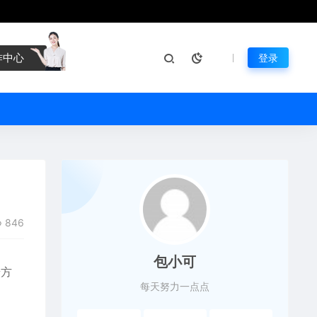
作中心
登录
846
包小可
摄方
每天努力一点点