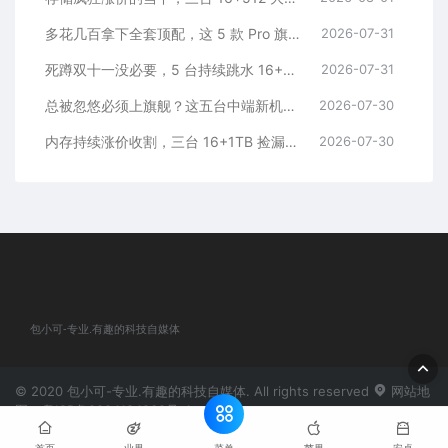
多花几百拿下全套顶配，这 5 款 Pro 旗舰，一步到位用好多年
2026-07-31
死蹲双十一没必要，5 台持续跳水 16+512 机型，一步稳用五年
2026-07-31
总被忽悠必须上旗舰？这五台中端新机，踏踏实实流畅五年
2026-07-30
内存持续涨价收割，三台 16+1TB 捡漏神机，安稳流畅用五年
2026-07-30
包小可-专业.有趣的科技自媒体
© 2020 包小可-专业.有趣的科技自媒体. All rights reserved
网站地
图
粤ICP备2024184932号-1